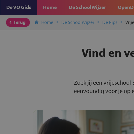
De VO Gids
Home
De SchoolWijzer
OpenD
Terug
Home
De SchoolWijzer
De Rips
Vrij
Vind en ve
Zoek jij een vrijeschool-
eenvoundig voor je op ee