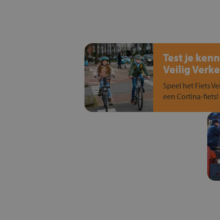
Test je kenn
Veilig Verke
Speel het Fiets Ve
een Cortina-fiets!