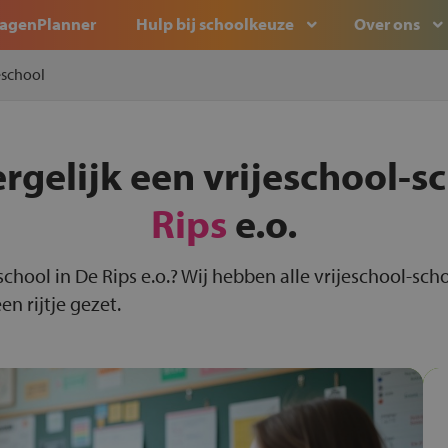
agenPlanner
Hulp bij schoolkeuze
Over ons
eschool
rgelijk een vrijeschool-s
Rips
e.o.
school in De Rips e.o.? Wij hebben alle vrijeschool-sch
n rijtje gezet.