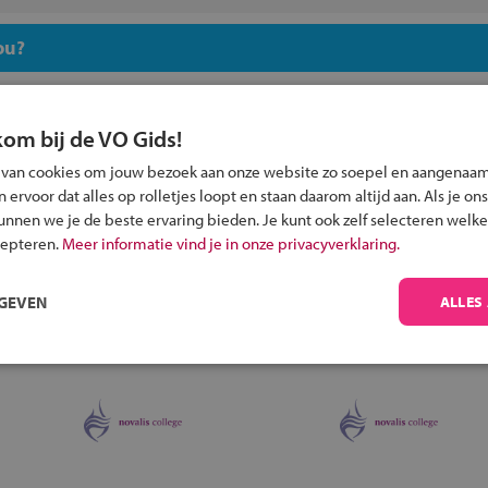
ou?
kom bij de VO Gids!
 van cookies om jouw bezoek aan onze website zo soepel en aangenaam
ervoor dat alles op rolletjes loopt en staan daarom altijd aan. Als je ons
Inschrijven?
kunnen we je de beste ervaring bieden. Je kunt ook zelf selecteren welke
Alle informatie om je kind aan te melden bij
cepteren.
Meer informatie vind je in onze privacyverklaring.
een middelbare school.
RGEVEN
ALLES