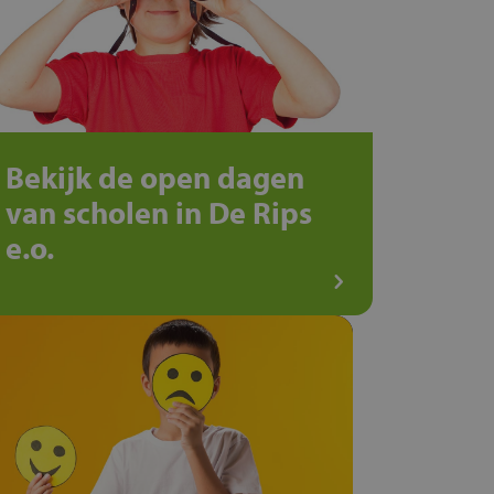
Bekijk de open dagen
van scholen in De Rips
e.o.