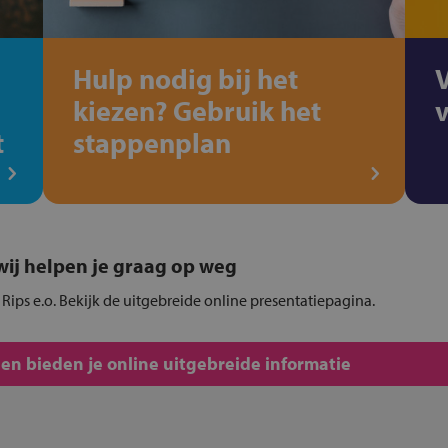
Hulp nodig bij het
kiezen? Gebruik het
t
stappenplan
, wij helpen je graag op weg
e Rips e.o. Bekijk de uitgebreide online presentatiepagina.
len bieden je online uitgebreide informatie