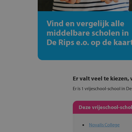
Vind en vergelijk alle
middelbare scholen in
De Rips e.o. op de kaar
Er valt veel te kiezen
Er is 1 vrijeschool-school in D
Deze vrijeschool-scho
Novalis College