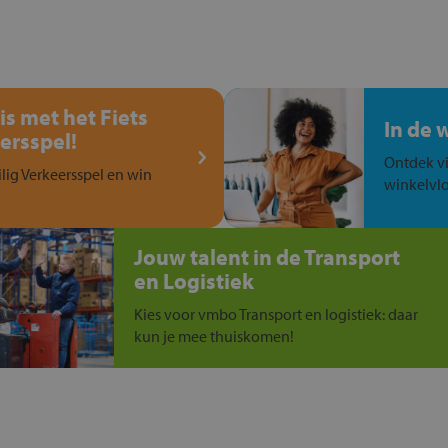
is met het Fiets
In de 
ersspel!
Ontdek vi
ilig Verkeersspel en win
winkelvlo
Jouw talent in de Transport
en Logistiek
Kies voor vmbo Transport en logistiek: daar
kun je mee thuiskomen!