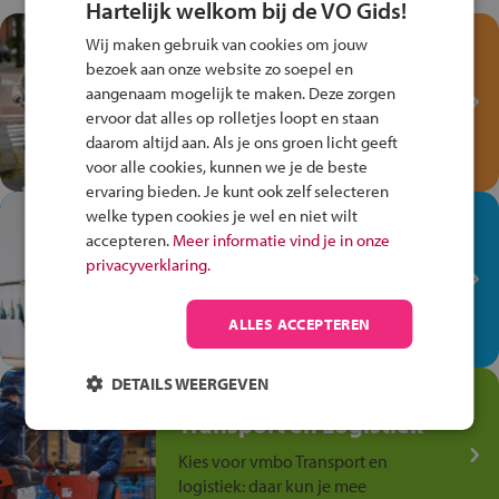
Hartelijk welkom bij de VO Gids!
Test je kennis met het
Wij maken gebruik van cookies om jouw
Fiets Veilig
bezoek aan onze website zo soepel en
Verkeersspel!
aangenaam mogelijk te maken. Deze zorgen
ervoor dat alles op rolletjes loopt en staan
Speel het Fiets Veilig Verkeersspel
daarom altijd aan. Als je ons groen licht geeft
en win een Cortina-fiets!
voor alle cookies, kunnen we je de beste
ervaring bieden. Je kunt ook zelf selecteren
welke typen cookies je wel en niet wilt
In de winkel ben je op je
accepteren.
Meer informatie vind je in onze
plek!
privacyverklaring.
Ontdek via het vmbo jouw talent
op de winkelvloer, waar elke dag
ALLES ACCEPTEREN
anders is!
DETAILS WEERGEVEN
Jouw talent in de
Transport en Logistiek
Kies voor vmbo Transport en
logistiek: daar kun je mee