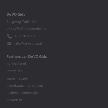
De VO Gids
Bergweg Zuid 126
2661 CW Bergschenhoek
020 570 89 81
info@devogids.nl
Partners van De VO Gids
gymnasia.nl
leergeld.nl
saarisnietgek
openbaaronderwijs.nu
oudersenonderwijs.nl
vosabb.nl