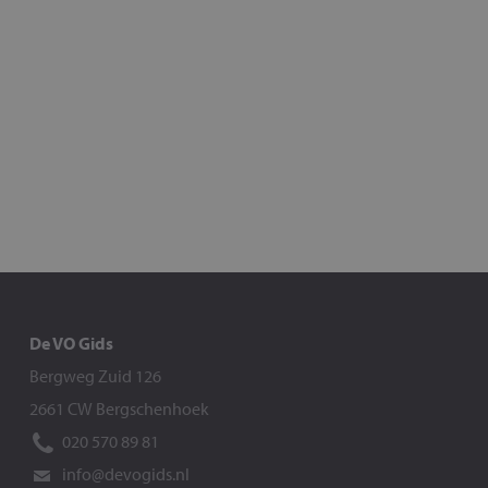
De VO Gids
Bergweg Zuid 126
2661 CW Bergschenhoek
020 570 89 81
info@devogids.nl