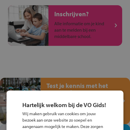
Inschrijven?
Alle informatie om je kind
aan te melden bij een
middelbare school.
Test je kennis met het
Fiets Veilig
Verkeersspel!
Hartelijk welkom bij de VO Gids!
Speel het Fiets Veilig Verkeersspel
Wij maken gebruik van cookies om jouw
en win een Cortina-fiets!
bezoek aan onze website zo soepel en
aangenaam mogelijk te maken. Deze zorgen