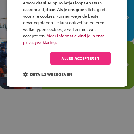
In de winkel ben je op je
ervoor dat alles op rolletjes loopt en staan
plek!
daarom altijd aan. Als je ons groen licht geeft
voor alle cookies, kunnen we je de beste
Ontdek via het vmbo jouw talent
ervaring bieden. Je kunt ook zelf selecteren
op de winkelvloer, waar elke dag
welke typen cookies je wel en niet wilt
anders is!
accepteren.
Meer informatie vind je in onze
privacyverklaring.
Jouw talent in de
Transport en Logistiek
ALLES ACCEPTEREN
Kies voor vmbo Transport en
logistiek: daar kun je mee
DETAILS WEERGEVEN
thuiskomen!