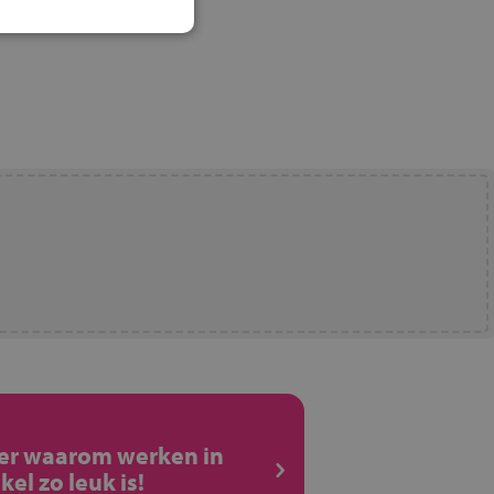
ier waarom werken in
kel zo leuk is!