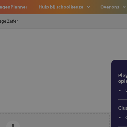
agenPlanner
Hulp bij schoolkeuze
Over ons
ege Zefier
Ple
opl
Clu