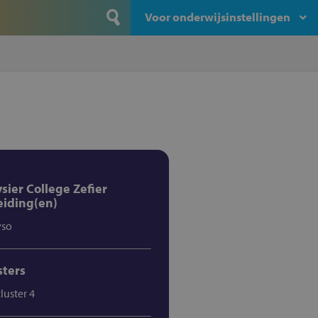
Voor onderwijsinstellingen
ysier College Zefier
eiding(en)
vso
sters
cluster 4