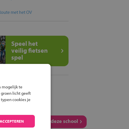
Route met het OV
Speel het
veilig fietsen
spel
Deel deze pagina
 mogelijk te
 groen licht geeft
 typen cookies je
Vergelijk deze school
 ACCEPTEREN