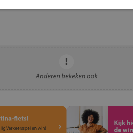
Anderen bekeken ook
ina-fiets!
Kijk h
ilig Verkeersspel en win!
de win