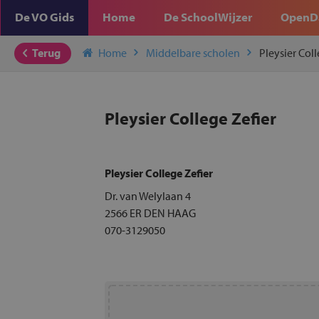
De VO Gids
Home
De SchoolWijzer
OpenD
Terug
Home
Middelbare scholen
Pleysier Coll
Pleysier College Zefier
Pleysier College Zefier
Dr. van Welylaan 4
2566 ER DEN HAAG
070-3129050