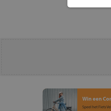
Win een Cort
Speel het Fiets Ve