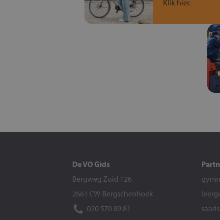
Klik hier.
De VO Gids
Partn
Bergweg Zuid 126
gymna
2661 CW Bergschenhoek
leerg
020 570 89 81
saari