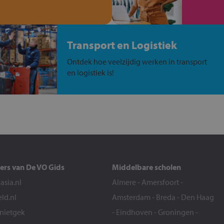
Transport en Logistiek
Ontdek hoe veelzijdig werken in transport
en logistiek is!
ers van De VO Gids
Middelbare scholen
sia.nl
Almere
-
Amersfoort
-
eld.nl
Amsterdam
-
Breda
-
Den Haag
snietgek
-
Eindhoven
-
Groningen
-