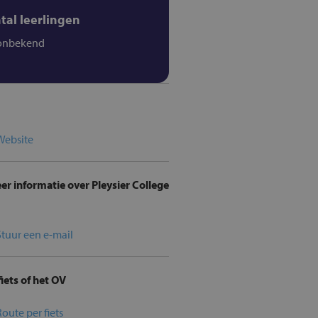
tal leerlingen
onbekend
Website
r informatie over Pleysier College
Stuur een e-mail
iets of het OV
Route per fiets