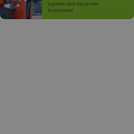
logistiek: daar kun je mee
thuiskomen!