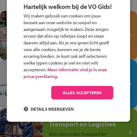
Hartelijk welkom bij de VO Gids!
Wij maken gebruik van cookies om jouw
Test je kennis met het
bezoek aan onze website zo soepel en
Fiets Veilig
aangenaam mogelijk te maken. Deze zorgen
Verkeersspel!
ervoor dat alles op rolletjes loopt en staan
daarom altijd aan. Als je ons groen licht geeft
Speel het Fiets Veilig Verkeersspel
voor alle cookies, kunnen we je de beste
en win een Cortina-fiets!
ervaring bieden. Je kunt ook zelf selecteren
welke typen cookies je wel en niet wilt
In de winkel ben je op je
accepteren.
Meer informatie vind je in onze
plek!
privacyverklaring.
Ontdek via het vmbo jouw talent
op de winkelvloer, waar elke dag
ALLES ACCEPTEREN
anders is!
DETAILS WEERGEVEN
Jouw talent in de
Transport en Logistiek
Kies voor vmbo Transport en