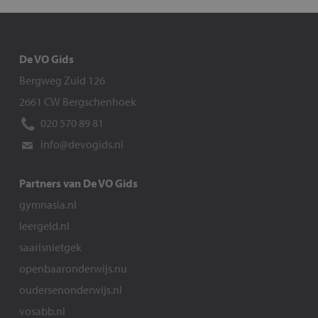
De VO Gids
Bergweg Zuid 126
2661 CW Bergschenhoek
020 570 89 81
info@devogids.nl
Partners van De VO Gids
gymnasia.nl
leergeld.nl
saarisnietgek
openbaaronderwijs.nu
oudersenonderwijs.nl
vosabb.nl