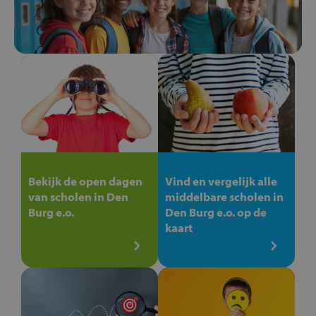
Bekijk de open dagen
Vind en vergelijk alle
van scholen in Den
middelbare scholen in
Burg e.o.
Den Burg e.o. op de
kaart