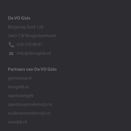
De VO Gids
Bergweg Zuid 126
2661 CW Bergschenhoek
020 570 89 81
info@devogids.nl
Partners van De VO Gids
gymnasia.nl
leergeld.nl
saarisnietgek
openbaaronderwijs.nu
oudersenonderwijs.nl
vosabb.nl