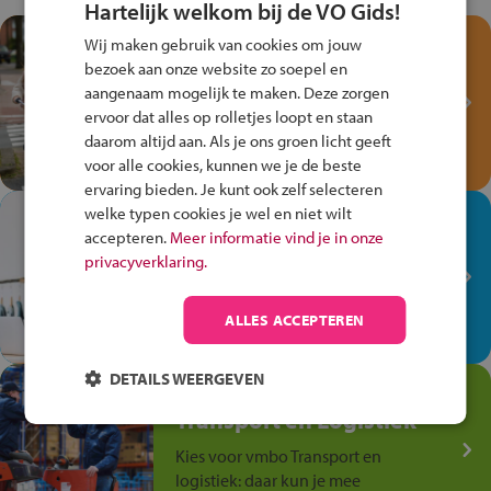
Hartelijk welkom bij de VO Gids!
Test je kennis met het
Wij maken gebruik van cookies om jouw
Fiets Veilig
bezoek aan onze website zo soepel en
aangenaam mogelijk te maken. Deze zorgen
Verkeersspel!
ervoor dat alles op rolletjes loopt en staan
Speel het Fiets Veilig Verkeersspel
daarom altijd aan. Als je ons groen licht geeft
en win een Cortina-fiets!
voor alle cookies, kunnen we je de beste
ervaring bieden. Je kunt ook zelf selecteren
welke typen cookies je wel en niet wilt
In de winkel ben je op je
accepteren.
Meer informatie vind je in onze
plek!
privacyverklaring.
Ontdek via het vmbo jouw talent
op de winkelvloer, waar elke dag
ALLES ACCEPTEREN
anders is!
DETAILS WEERGEVEN
Jouw talent in de
Transport en Logistiek
Kies voor vmbo Transport en
logistiek: daar kun je mee