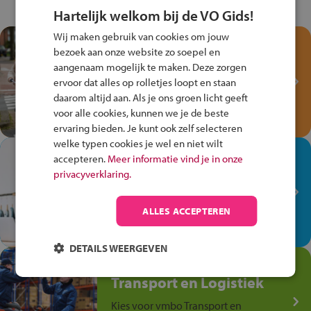
Hartelijk welkom bij de VO Gids!
Wij maken gebruik van cookies om jouw
Test je kennis met het
bezoek aan onze website zo soepel en
Fiets Veilig
aangenaam mogelijk te maken. Deze zorgen
Verkeersspel!
ervoor dat alles op rolletjes loopt en staan
daarom altijd aan. Als je ons groen licht geeft
Speel het Fiets Veilig Verkeersspel
voor alle cookies, kunnen we je de beste
en win een Cortina-fiets!
ervaring bieden. Je kunt ook zelf selecteren
welke typen cookies je wel en niet wilt
In de winkel ben je op je
accepteren.
Meer informatie vind je in onze
plek!
privacyverklaring.
Ontdek via het vmbo jouw talent
op de winkelvloer, waar elke dag
ALLES ACCEPTEREN
anders is!
DETAILS WEERGEVEN
Jouw talent in de
Transport en Logistiek
Kies voor vmbo Transport en