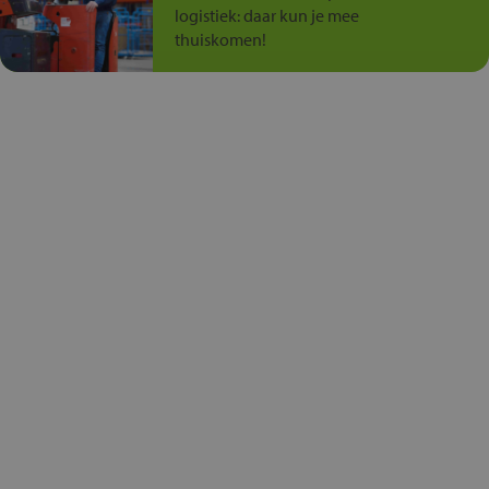
logistiek: daar kun je mee
thuiskomen!