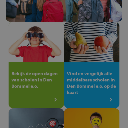
Bekijk de open dagen
Vind en vergelijk alle
van scholen in Den
middelbare scholen in
Bommel e.o.
Den Bommel e.o. op de
kaart