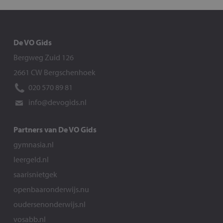
De VO Gids
Bergweg Zuid 126
2661 CW Bergschenhoek
020 570 89 81
info@devogids.nl
Partners van De VO Gids
gymnasia.nl
leergeld.nl
saarisnietgek
openbaaronderwijs.nu
oudersenonderwijs.nl
vosabb.nl