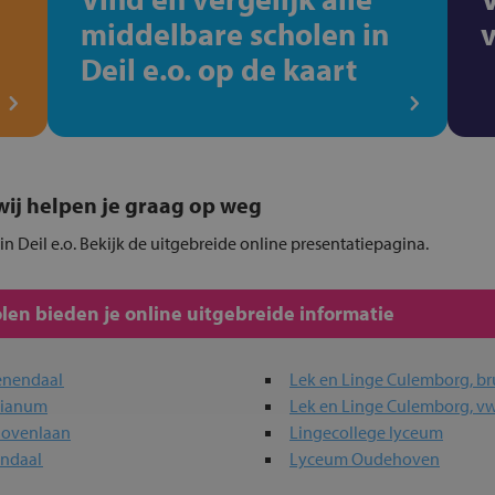
middelbare scholen in
Deil e.o. op de kaart
, wij helpen je graag op weg
n Deil e.o. Bekijk de uitgebreide online presentatiepagina.
en bieden je online uitgebreide informatie
eenendaal
Lek en Linge Culemborg, br
sianum
Lek en Linge Culemborg, v
hovenlaan
Lingecollege lyceum
endaal
Lyceum Oudehoven