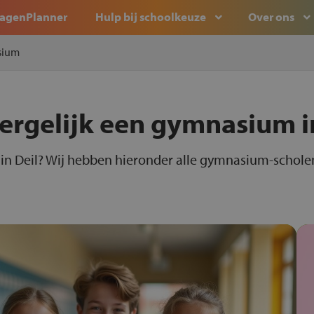
agenPlanner
Hulp bij schoolkeuze
Over ons
sium
vergelijk een gymnasium 
n Deil? Wij hebben hieronder alle gymnasium-scholen 