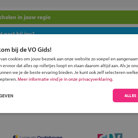
holen in jouw regio
 past bij jou?
kom bij de VO Gids!
 van cookies om jouw bezoek aan onze website zo soepel en aangenaam
ervoor dat alles op rolletjes loopt en staan daarom altijd aan. Als je ons
kunnen we je de beste ervaring bieden. Je kunt ook zelf selecteren welke
Inschrijven?
cepteren.
Meer informatie vind je in onze privacyverklaring.
Alle informatie om je kind aan te melden bij
een middelbare school.
RGEVEN
ALLES