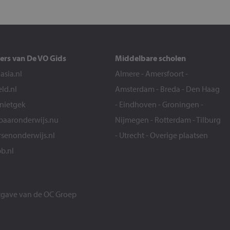
ers van De VO Gids
Middelbare scholen
sia.nl
Almere
-
Amersfoort
-
eld.nl
Amsterdam
-
Breda
-
Den Haag
snietgek
-
Eindhoven
-
Groningen
-
aaronderwijs.nu
Nijmegen
-
Rotterdam
-
Tilburg
senonderwijs.nl
-
Utrecht
-
Overige plaatsen
b.nl
itgave van de
OC Groep