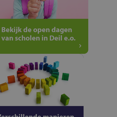
Bekijk de open dagen
van scholen in Deil e.o.
Verschillende manieren