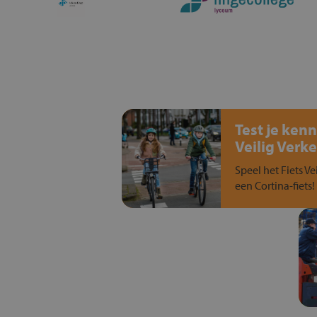
Test je kenn
Veilig Verke
Speel het Fiets Ve
een Cortina-fiets!