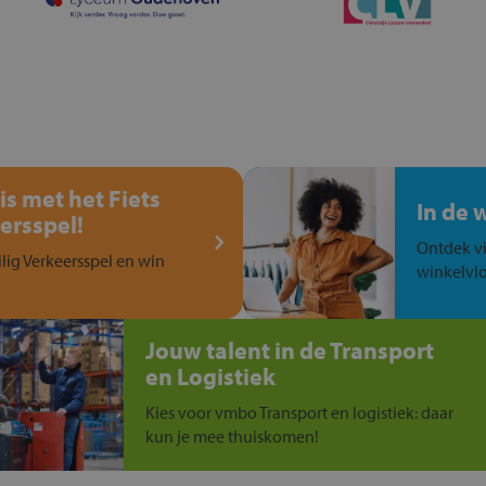
is met het Fiets
In de 
ersspel!
Ontdek vi
ilig Verkeersspel en win
winkelvlo
Jouw talent in de Transport
en Logistiek
Kies voor vmbo Transport en logistiek: daar
kun je mee thuiskomen!