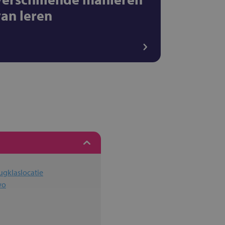
van leren
ugklaslocatie
wo