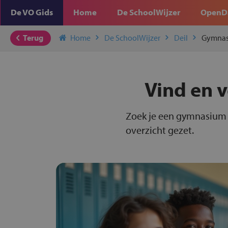
De VO Gids
Home
De SchoolWijzer
OpenD
Terug
Home
De SchoolWijzer
Deil
Gymna
Vind en 
Zoek je een gymnasium i
overzicht gezet.