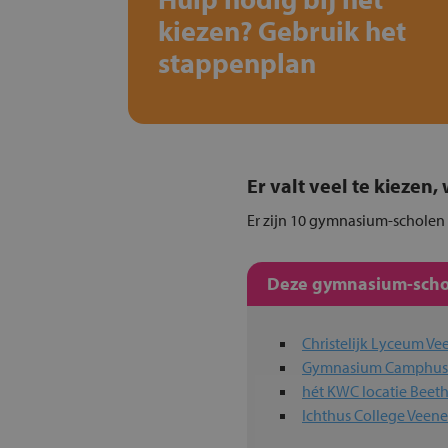
kiezen? Gebruik het
stappenplan
Er valt veel te kiezen
Er zijn 10 gymnasium-scholen i
Deze gymnasium-schol
Christelijk Lyceum V
Gymnasium Camphu
hét KWC locatie Beet
Ichthus College Veen