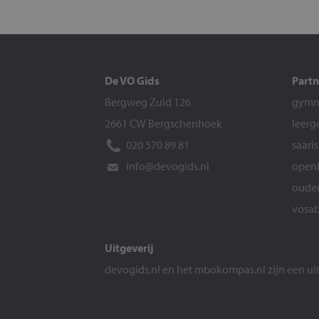
De VO Gids
Partn
Bergweg Zuid 126
gymna
2661 CW Bergschenhoek
leerg
020 570 89 81
saari
info@devogids.nl
openb
ouder
vosab
Uitgeverij
devogids.nl
en het
mbokompas.nl
zijn een u