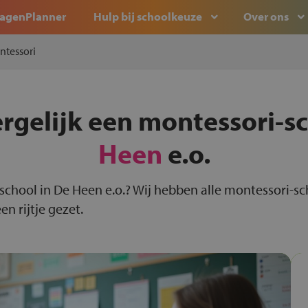
agenPlanner
Hulp bij schoolkeuze
Over ons
ntessori
ergelijk een montessori-s
Heen
e.o.
-school in De Heen e.o.? Wij hebben alle montessori-s
n rijtje gezet.