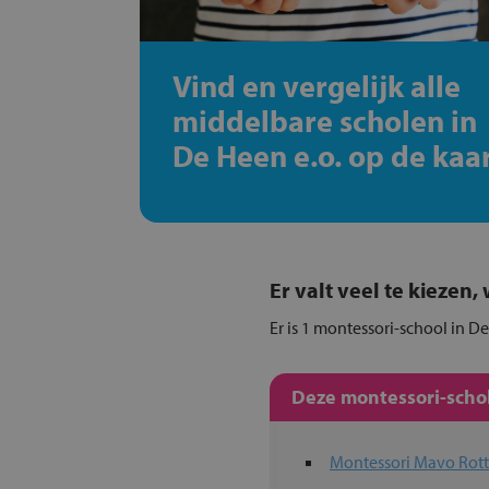
Vind en vergelijk alle
middelbare scholen in
De Heen e.o. op de kaa
Er valt veel te kiezen
Er is 1 montessori-school in D
Deze montessori-schol
Montessori Mavo Rot