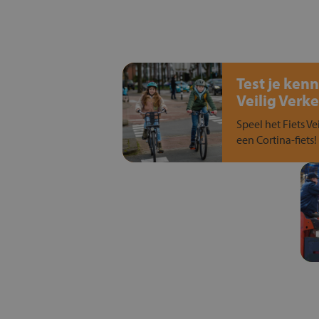
Test je kenn
Veilig Verke
Speel het Fiets Ve
een Cortina-fiets!