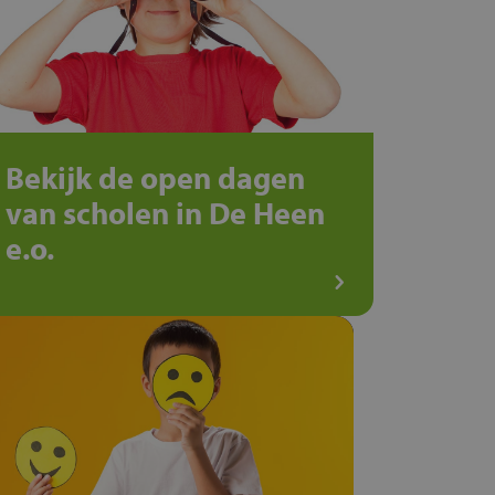
Bekijk de open dagen
van scholen in De Heen
e.o.