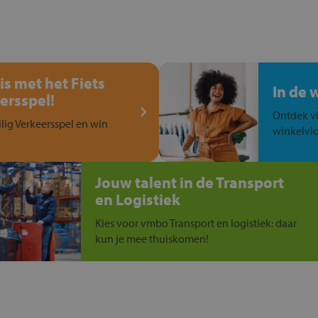
is met het Fiets
In de 
ersspel!
Ontdek vi
ilig Verkeersspel en win
winkelvlo
Jouw talent in de Transport
en Logistiek
Kies voor vmbo Transport en logistiek: daar
kun je mee thuiskomen!