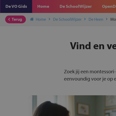
De VO Gids
Home
De SchoolWijzer
OpenD
Terug
Home
De SchoolWijzer
De Heen
Mo
Vind en v
Zoek jij een montessori
eenvoundig voor je op ee