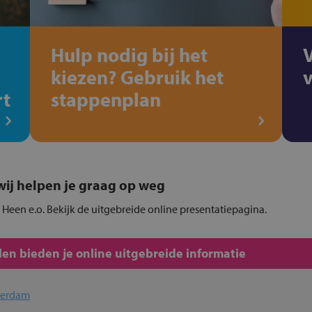
Hulp nodig bij het
kiezen? Gebruik het
rt
stappenplan
, wij helpen je graag op weg
e Heen e.o. Bekijk de uitgebreide online presentatiepagina.
en bieden je online uitgebreide informatie
terdam