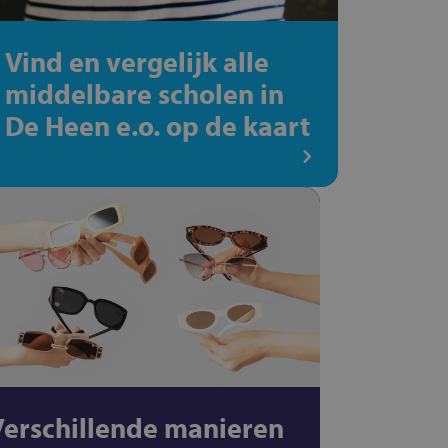
Vind en vergelijk alle
middelbare scholen in
De Heen e.o. op de kaart
Verschillende manieren