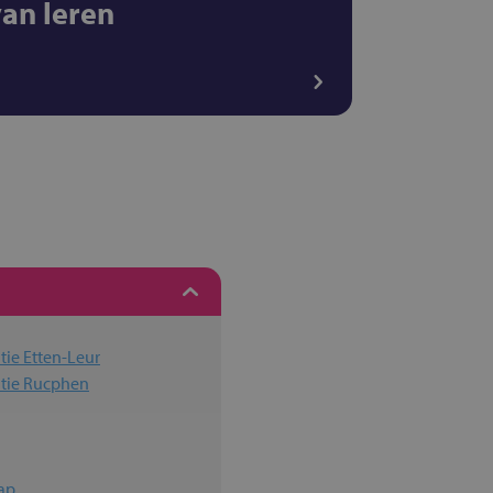
van leren
ie Etten-Leur
atie Rucphen
ap