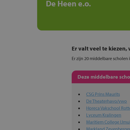
De Heen e.o.
Er valt veel te kiezen
Er zijn 20 middelbare scholen 
Deze middelbare schol
CSG Prins Maurits
De Theaterhavo/vwo
Horeca Vakschool Rot
Lyceum Kralingen
Maritiem College IJmu
Markland Zevenberge