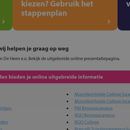
kiezen? Gebruik het
stappenplan
, wij helpen je graag op weg
in De Heen e.o. Bekijk de uitgebreide online presentatiepagina.
en bieden je online uitgebreide informatie
Munnikenheide College locat
Munnikenheide College loc
terdam
PM Beroepscampus
RGO Beroepscampus
iden
RGO College
n
Roncalli Scholengemeensch