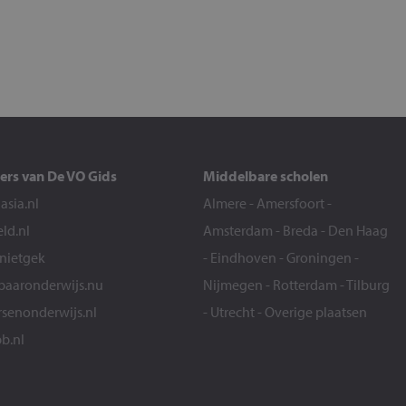
ers van De VO Gids
Middelbare scholen
sia.nl
Almere
-
Amersfoort
-
eld.nl
Amsterdam
-
Breda
-
Den Haag
snietgek
-
Eindhoven
-
Groningen
-
aaronderwijs.nu
Nijmegen
-
Rotterdam
-
Tilburg
senonderwijs.nl
-
Utrecht
-
Overige plaatsen
b.nl