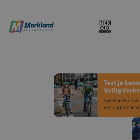
Test je kenn
Veilig Verke
Speel het Fiets Ve
een Cortina-fiets!