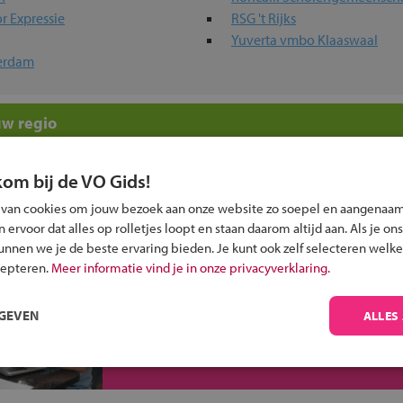
r Expressie
RSG 't Rijks
Yuverta vmbo Klaaswaal
terdam
uw regio
n -niveaus
kom bij de VO Gids!
 van cookies om jouw bezoek aan onze website zo soepel en aangenaam
ervoor dat alles op rolletjes loopt en staan daarom altijd aan. Als je ons
kunnen we je de beste ervaring bieden. Je kunt ook zelf selecteren welke
cepteren.
Meer informatie vind je in onze privacyverklaring.
Inschrijven?
RGEVEN
ALLES
Alle informatie om je kind aan te melden bij
een middelbare school.