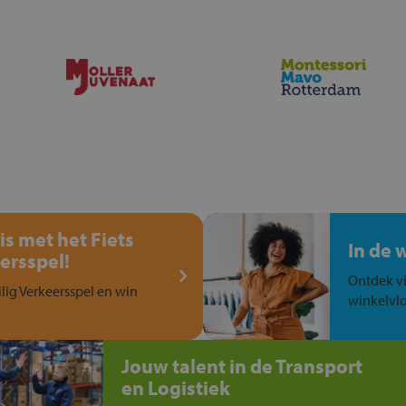
is met het Fiets
In de 
ersspel!
Ontdek vi
ilig Verkeersspel en win
winkelvlo
Jouw talent in de Transport
en Logistiek