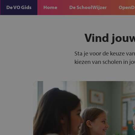
De VO Gids
Home
De SchoolWijzer
OpenD
Vind jou
Sta je voor de keuze van
kiezen van scholen in j