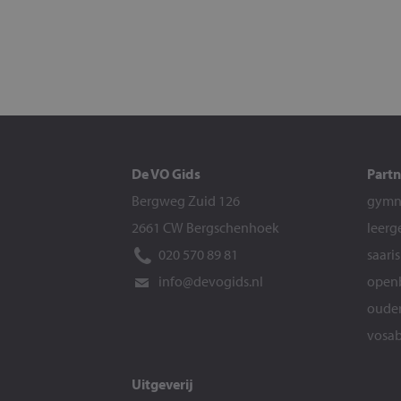
De VO Gids
Partn
Bergweg Zuid 126
gymna
2661 CW Bergschenhoek
leerg
020 570 89 81
saari
info@devogids.nl
openb
ouder
vosab
Uitgeverij