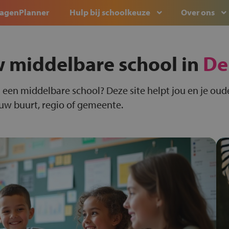
agenPlanner
Hulp bij schoolkeuze
Over ons
w middelbare school in
De
 een middelbare school? Deze site helpt jou en je oude
ouw buurt, regio of gemeente.