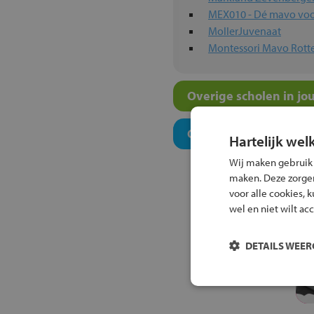
MEX010 - Dé mavo voo
MollerJuvenaat
Montessori Mavo Rot
Overige scholen in jo
Onderwijsconcepten e
Hartelijk wel
Wij maken gebruik
maken. Deze zorgen 
voor alle cookies, 
wel en niet wilt ac
DETAILS WEE