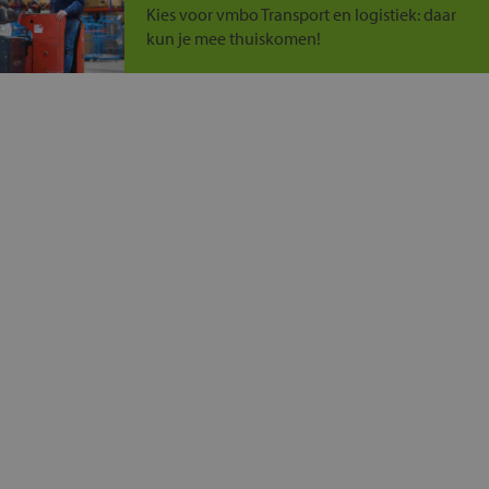
Kies voor vmbo Transport en logistiek: daar
kun je mee thuiskomen!