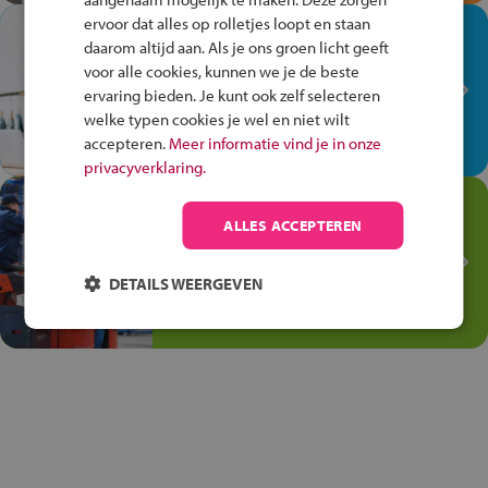
ervoor dat alles op rolletjes loopt en staan
In de winkel ben je op je
daarom altijd aan. Als je ons groen licht geeft
plek!
voor alle cookies, kunnen we je de beste
ervaring bieden. Je kunt ook zelf selecteren
Ontdek via het vmbo jouw talent
welke typen cookies je wel en niet wilt
op de winkelvloer, waar elke dag
accepteren.
Meer informatie vind je in onze
anders is!
privacyverklaring.
Jouw talent in de
ALLES ACCEPTEREN
Transport en Logistiek
Kies voor vmbo Transport en
DETAILS WEERGEVEN
logistiek: daar kun je mee
thuiskomen!