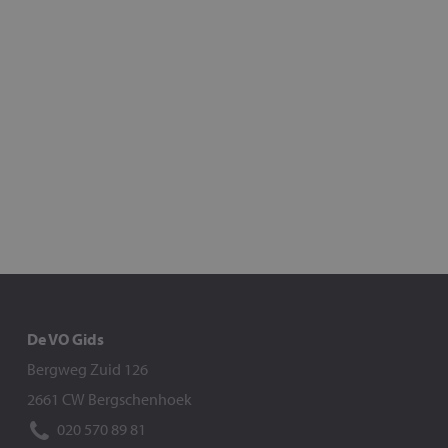
De VO Gids
Bergweg Zuid 126
2661 CW Bergschenhoek
020 570 89 81