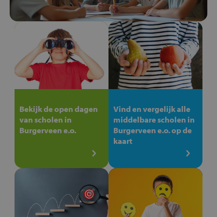
Bekijk de open dagen
Vind en vergelijk alle
van scholen in
middelbare scholen in
Burgerveen e.o.
Burgerveen e.o. op de
kaart