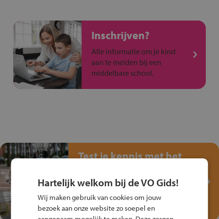
Inschrijven?
Alle informatie om je kind
aan te melden bij een
middelbare school.
Test je kennis met het
Fiets Veilig
Verkeersspel!
Hartelijk welkom bij de VO Gids!
Speel het Fiets Veilig Verkeersspel
Wij maken gebruik van cookies om jouw
en win een Cortina-fiets!
bezoek aan onze website zo soepel en
aangenaam mogelijk te maken. Deze zorgen