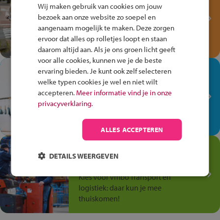
Fiets Veilig
Wij maken gebruik van cookies om jouw
Verkeersspel!
bezoek aan onze website zo soepel en
aangenaam mogelijk te maken. Deze zorgen
Speel het Fiets Veilig Verkeersspel
ervoor dat alles op rolletjes loopt en staan
en win een Cortina-fiets!
daarom altijd aan. Als je ons groen licht geeft
voor alle cookies, kunnen we je de beste
In de winkel ben je op je
ervaring bieden. Je kunt ook zelf selecteren
plek!
welke typen cookies je wel en niet wilt
accepteren.
Meer informatie vind je in onze
Ontdek via het vmbo jouw talent
privacyverklaring.
op de winkelvloer, waar elke dag
anders is!
ALLES ACCEPTEREN
Jouw talent in de
DETAILS WEERGEVEN
Transport en Logistiek
Kies voor vmbo Transport en
logistiek: daar kun je mee
thuiskomen!