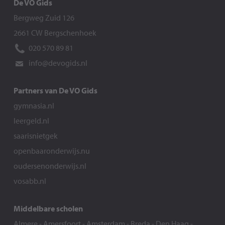
De VO Gids
Bergweg Zuid 126
2661 CW Bergschenhoek
020 570 89 81
info@devogids.nl
Partners van De VO Gids
gymnasia.nl
leergeld.nl
saarisnietgek
openbaaronderwijs.nu
oudersenonderwijs.nl
vosabb.nl
Middelbare scholen
Almere
-
Amersfoort
-
Amsterdam
-
Breda
-
Den Haag
-