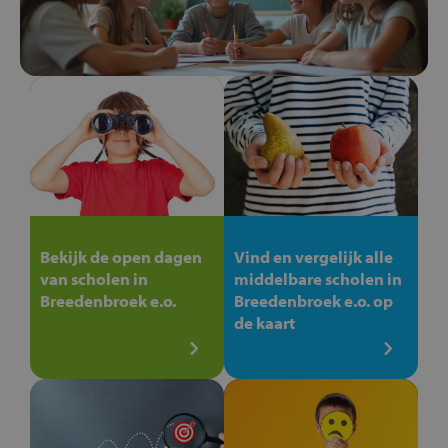
Bekijk de open dagen
Vind en vergelijk alle
van scholen in
middelbare scholen in
Breedenbroek e.o.
Breedenbroek e.o. op
de kaart