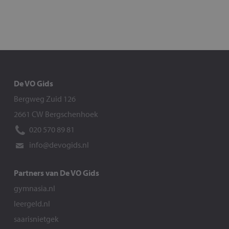
De VO Gids
Bergweg Zuid 126
2661 CW Bergschenhoek
020 570 89 81
info@devogids.nl
Partners van De VO Gids
gymnasia.nl
leergeld.nl
saarisnietgek