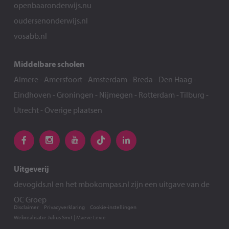
openbaaronderwijs.nu
oudersenonderwijs.nl
vosabb.nl
Middelbare scholen
Almere
-
Amersfoort
-
Amsterdam
-
Breda
-
Den Haag
-
Eindhoven
-
Groningen
-
Nijmegen
-
Rotterdam
-
Tilburg
-
Utrecht
-
Overige plaatsen
Uitgeverij
devogids.nl
en het
mbokompas.nl
zijn een uitgave van de
OC Groep
Disclaimer
Privacyverklaring
Cookie-instellingen
Webrealisatie
Julius Smit
|
Maeve Levie