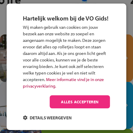
Hartelijk welkom bij de VO Gids!
Wij maken gebruik van cookies om jouw
bezoek aan onze website zo soepel en
aangenaam mogelijk te maken. Deze zorgen
Test je kennis met het
ervoor dat alles op rolletjes loopt en staan
Fiets Veilig
daarom altijd aan. Als je ons groen licht geeft
Verkeersspel!
voor alle cookies, kunnen we je de beste
ervaring bieden. Je kunt ook zelf selecteren
Speel het Fiets Veilig Verkeersspel
welke typen cookies je wel en niet wilt
en win een Cortina-fiets!
accepteren.
Meer informatie vind je in onze
privacyverklaring.
In de winkel ben je op je
plek!
ALLES ACCEPTEREN
Ontdek via het vmbo jouw talent
op de winkelvloer, waar elke dag
DETAILS WEERGEVEN
anders is!