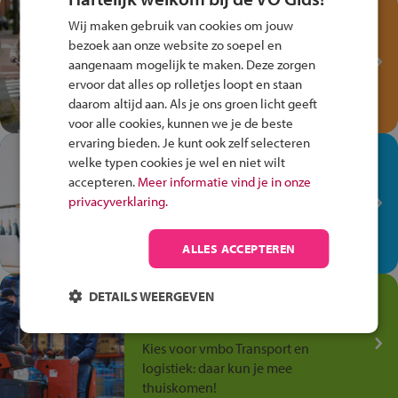
Test je kennis met het
Wij maken gebruik van cookies om jouw
Fiets Veilig
bezoek aan onze website zo soepel en
Verkeersspel!
aangenaam mogelijk te maken. Deze zorgen
ervoor dat alles op rolletjes loopt en staan
Speel het Fiets Veilig Verkeersspel
daarom altijd aan. Als je ons groen licht geeft
en win een Cortina-fiets!
voor alle cookies, kunnen we je de beste
ervaring bieden. Je kunt ook zelf selecteren
In de winkel ben je op je
welke typen cookies je wel en niet wilt
plek!
accepteren.
Meer informatie vind je in onze
privacyverklaring.
Ontdek via het vmbo jouw talent
op de winkelvloer, waar elke dag
anders is!
ALLES ACCEPTEREN
Jouw talent in de
DETAILS WEERGEVEN
Transport en Logistiek
Kies voor vmbo Transport en
logistiek: daar kun je mee
thuiskomen!