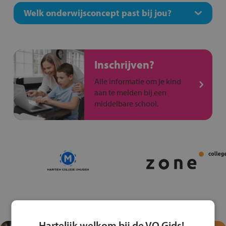
Welk onderwijsconcept past bij jou?
Inschrijven?
Alle informatie om je kind
aan te melden bij een
middelbare school.
Hartelijk welkom bij de VO Gids!