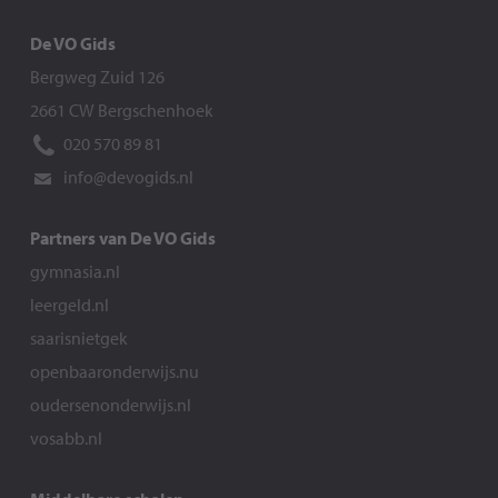
De VO Gids
Bergweg Zuid 126
2661 CW Bergschenhoek
020 570 89 81
info@devogids.nl
Partners van De VO Gids
gymnasia.nl
leergeld.nl
saarisnietgek
openbaaronderwijs.nu
oudersenonderwijs.nl
vosabb.nl