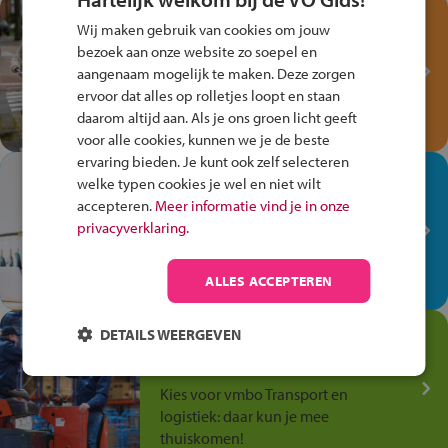
Test je kennis met het
Wij maken gebruik van cookies om jouw
Fiets Veilig
bezoek aan onze website zo soepel en
Verkeersspel!
aangenaam mogelijk te maken. Deze zorgen
ervoor dat alles op rolletjes loopt en staan
Speel het Fiets Veilig Verkeersspel
daarom altijd aan. Als je ons groen licht geeft
en win een Cortina-fiets!
voor alle cookies, kunnen we je de beste
ervaring bieden. Je kunt ook zelf selecteren
In de winkel ben je op je
welke typen cookies je wel en niet wilt
plek!
accepteren.
Meer informatie vind je in onze
privacyverklaring.
Ontdek via het vmbo jouw talent
op de winkelvloer, waar elke dag
anders is!
ALLES ACCEPTEREN
Jouw talent in de
DETAILS WEERGEVEN
Transport en Logistiek
Kies voor vmbo Transport en
logistiek: daar kun je mee
thuiskomen!