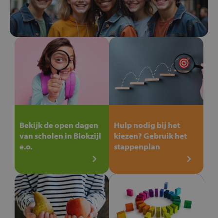
Bekijk de open dagen
Hulp nodig bij het
van scholen in Blokzijl
kiezen? Gebruik het
e.o.
stappenplan