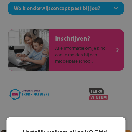
Welk onderwijsconcept past bij jou?
Inschrijven?
Alle informatie om je kind
aan te melden bij een
middelbare school.
Hartelijk welkom bij de VO Gids!