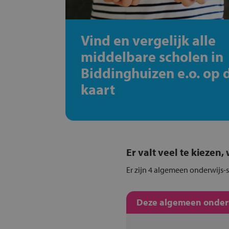
Vind en vergelijk alle
middelbare scholen in
Biddinghuizen e.o. op 
kaart
Er valt veel te kiezen
Er zijn 4 algemeen onderwijs-s
Deze algemeen onderwi