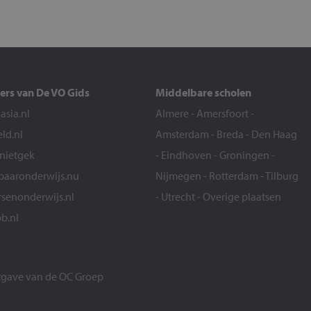
ers van De VO Gids
Middelbare scholen
sia.nl
Almere
-
Amersfoort
-
eld.nl
Amsterdam
-
Breda
-
Den Haag
snietgek
-
Eindhoven
-
Groningen
-
aaronderwijs.nu
Nijmegen
-
Rotterdam
-
Tilburg
senonderwijs.nl
-
Utrecht
-
Overige plaatsen
b.nl
itgave van de
OC Groep