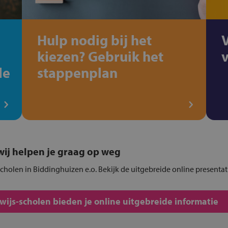
Hulp nodig bij het
kiezen? Gebruik het
de
stappenplan
, wij helpen je graag op weg
cholen in Biddinghuizen e.o. Bekijk de uitgebreide online presenta
js-scholen bieden je online uitgebreide informatie