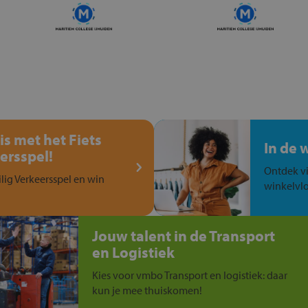
is met het Fiets
In de 
ersspel!
Ontdek vi
ilig Verkeersspel en win
winkelvlo
Jouw talent in de Transport
en Logistiek
Kies voor vmbo Transport en logistiek: daar
kun je mee thuiskomen!