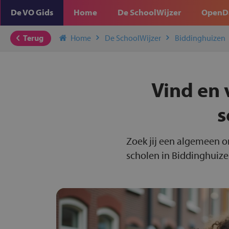
De VO Gids
Home
De SchoolWijzer
OpenD
Terug
Home
De SchoolWijzer
Biddinghuizen
Vind en 
s
Zoek jij een algemeen o
scholen in Biddinghuizen