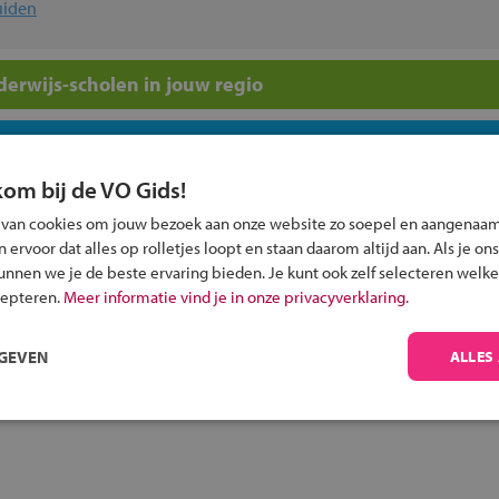
uiden
erwijs-scholen in jouw regio
ou?
kom bij de VO Gids!
 van cookies om jouw bezoek aan onze website zo soepel en aangenaam
ervoor dat alles op rolletjes loopt en staan daarom altijd aan. Als je ons
kunnen we je de beste ervaring bieden. Je kunt ook zelf selecteren welke
cepteren.
Meer informatie vind je in onze privacyverklaring.
Inschrijven?
Alle informatie om je kind aan te melden bij
RGEVEN
ALLES
een middelbare school.