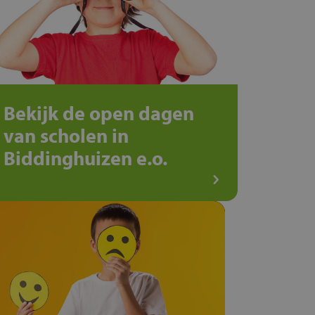
Bekijk de open dagen
van scholen in
Biddinghuizen e.o.