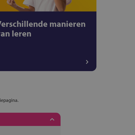
Verschillende manieren
van leren
tiepagina.