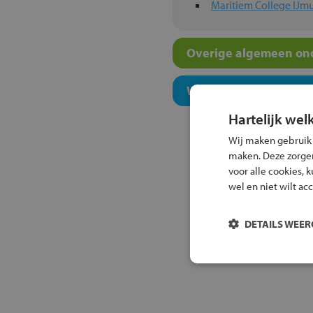
Maritiem College IJm
Overige algemeen ond
Welk niveau past bij j
Hartelijk wel
Wij maken gebruik
maken. Deze zorgen 
voor alle cookies, 
wel en niet wilt ac
DETAILS WEE