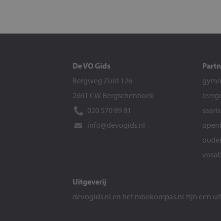
De VO Gids
Partn
Bergweg Zuid 126
gymna
2661 CW Bergschenhoek
leerg
020 570 89 81
saari
info@devogids.nl
openb
ouder
vosab
Uitgeverij
devogids.nl
en het
mbokompas.nl
zijn een u