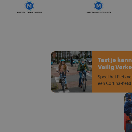
Test je kenn
Veilig Verke
Speel het Fiets Ve
een Cortina-fiets!