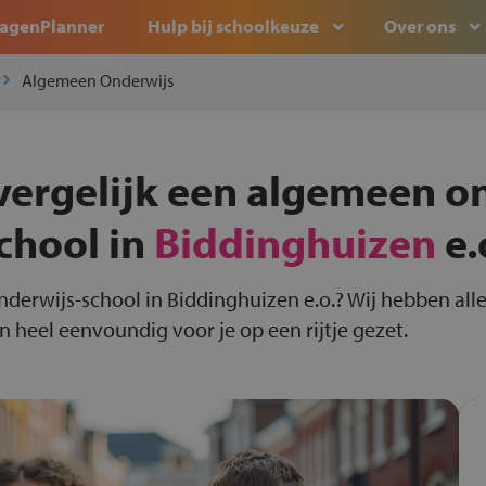
agenPlanner
Hulp bij schoolkeuze
Over ons
Algemeen Onderwijs
vergelijk een algemeen o
chool in
Biddinghuizen
e.
nderwijs-school in Biddinghuizen e.o.? Wij hebben al
 heel eenvoundig voor je op een rijtje gezet.