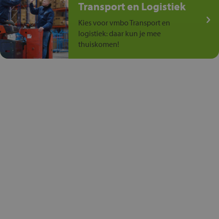
Transport en Logistiek
Kies voor vmbo Transport en
logistiek: daar kun je mee
thuiskomen!