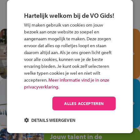
Hartelijk welkom bij de VO Gids!
Wij maken gebruik van cookies om jouw
bezoek aan onze website zo soepel en
Test je kennis met het
aangenaam mogelijk te maken. Deze zorgen
Fiets Veilig
ervoor dat alles op rolletjes loopt en staan
Verkeersspel!
daarom altijd aan. Als je ons groen licht geeft
voor alle cookies, kunnen we je de beste
Speel het Fiets Veilig Verkeersspel
ervaring bieden. Je kunt ook zelf selecteren
en win een Cortina-fiets!
welke typen cookies je wel en niet wilt
accepteren.
Meer informatie vind je in onze
In de winkel ben je op je
privacyverklaring.
plek!
ALLES ACCEPTEREN
Ontdek via het vmbo jouw talent
op de winkelvloer, waar elke dag
anders is!
DETAILS WEERGEVEN
Jouw talent in de