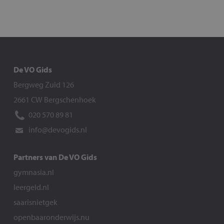
De VO Gids
Bergweg Zuid 126
2661 CW Bergschenhoek
020 570 89 81
info@devogids.nl
Partners van De VO Gids
gymnasia.nl
leergeld.nl
saarisnietgek
openbaaronderwijs.nu