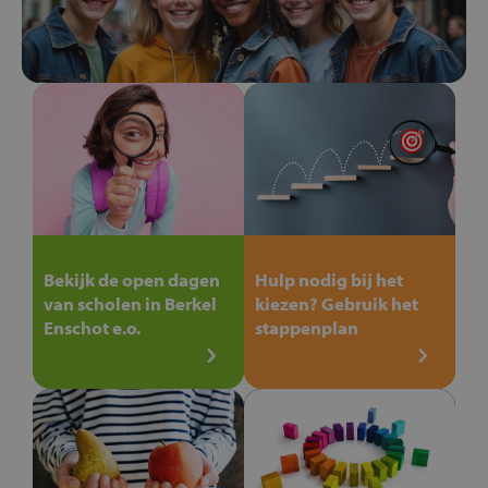
Bekijk de open dagen
Hulp nodig bij het
van scholen in Berkel
kiezen? Gebruik het
Enschot e.o.
stappenplan