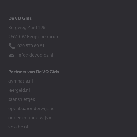
De VO Gids
Bergweg Zuid 126
2661 CW Bergschenhoek
020 570 89 81
info@devogids.nl
Partners van De VO Gids
gymnasia.nl
leergeld.nl
saarisnietgek
openbaaronderwijs.nu
oudersenonderwijs.nl
vosabb.nl