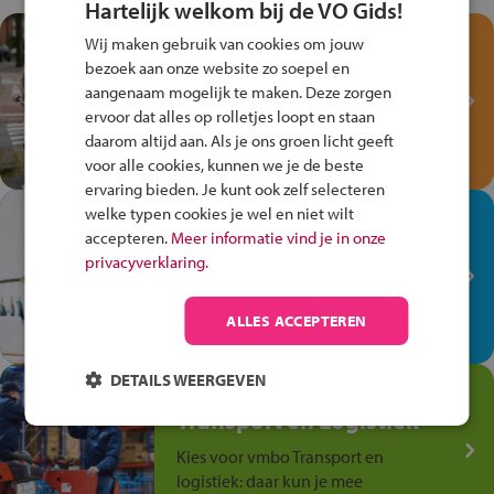
Hartelijk welkom bij de VO Gids!
Test je kennis met het
Wij maken gebruik van cookies om jouw
Fiets Veilig
bezoek aan onze website zo soepel en
Verkeersspel!
aangenaam mogelijk te maken. Deze zorgen
ervoor dat alles op rolletjes loopt en staan
Speel het Fiets Veilig Verkeersspel
daarom altijd aan. Als je ons groen licht geeft
en win een Cortina-fiets!
voor alle cookies, kunnen we je de beste
ervaring bieden. Je kunt ook zelf selecteren
welke typen cookies je wel en niet wilt
In de winkel ben je op je
accepteren.
Meer informatie vind je in onze
plek!
privacyverklaring.
Ontdek via het vmbo jouw talent
op de winkelvloer, waar elke dag
ALLES ACCEPTEREN
anders is!
DETAILS WEERGEVEN
Jouw talent in de
Transport en Logistiek
Kies voor vmbo Transport en
logistiek: daar kun je mee