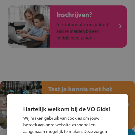
Inschrijven?
Alle informatie om je kind
aan te melden bij een
middelbare school.
Test je kennis met het
Fiets Veilig
Verkeersspel!
Hartelijk welkom bij de VO Gids!
Speel het Fiets Veilig Verkeersspel
Wij maken gebruik van cookies om jouw
en win een Cortina-fiets!
bezoek aan onze website zo soepel en
aangenaam mogelijk te maken. Deze zorgen