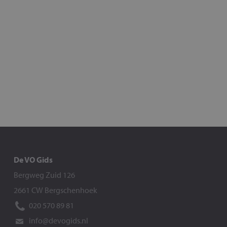
De VO Gids
Bergweg Zuid 126
2661 CW Bergschenhoek
020 570 89 81
info@devogids.nl