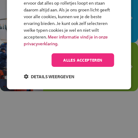
In de winkel ben je op je
ervoor dat alles op rolletjes loopt en staan
plek!
daarom altijd aan. Als je ons groen licht geeft
voor alle cookies, kunnen we je de beste
Ontdek via het vmbo jouw talent
ervaring bieden. Je kunt ook zelf selecteren
op de winkelvloer, waar elke dag
welke typen cookies je wel en niet wilt
anders is!
accepteren.
Meer informatie vind je in onze
privacyverklaring.
Jouw talent in de
Transport en Logistiek
ALLES ACCEPTEREN
Kies voor vmbo Transport en
logistiek: daar kun je mee
DETAILS WEERGEVEN
thuiskomen!