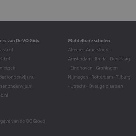
ers van De VO Gids
Middelbare scholen
sia.nl
Almere
-
Amersfoort
-
eld.nl
Amsterdam
-
Breda
-
Den Haag
snietgek
-
Eindhoven
-
Groningen
-
aaronderwijs.nu
Nijmegen
-
Rotterdam
-
Tilburg
senonderwijs.nl
-
Utrecht
-
Overige plaatsen
b.nl
itgave van de
OC Groep