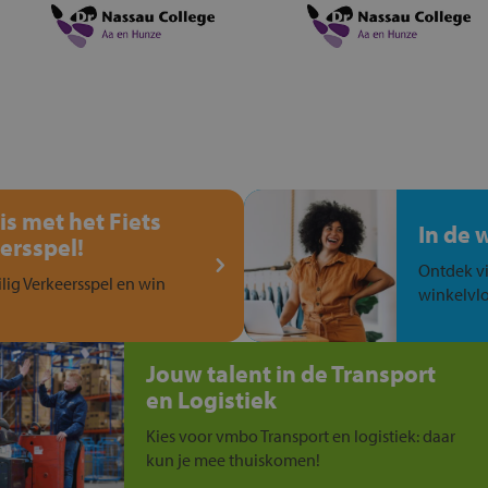
is met het Fiets
In de 
ersspel!
Ontdek vi
ilig Verkeersspel en win
winkelvlo
Jouw talent in de Transport
en Logistiek
Kies voor vmbo Transport en logistiek: daar
kun je mee thuiskomen!