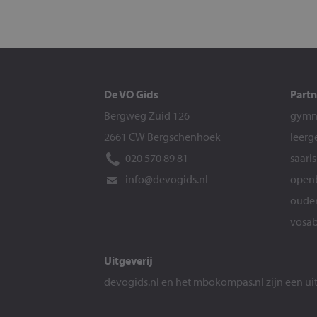
De VO Gids
Partn
Bergweg Zuid 126
gymna
2661 CW Bergschenhoek
leerg
020 570 89 81
saari
info@devogids.nl
openb
ouder
vosab
Uitgeverij
devogids.nl
en het
mbokompas.nl
zijn een u