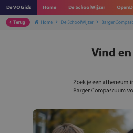
De VO Gids
Home
De SchoolWijzer
OpenD
Terug
Home
De SchoolWijzer
Barger Compa
Vind en
Zoek je een atheneum i
Barger Compascuum voor