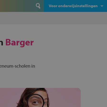
Voor onderwijsinstellingen
in
Barger
heneum-scholen in