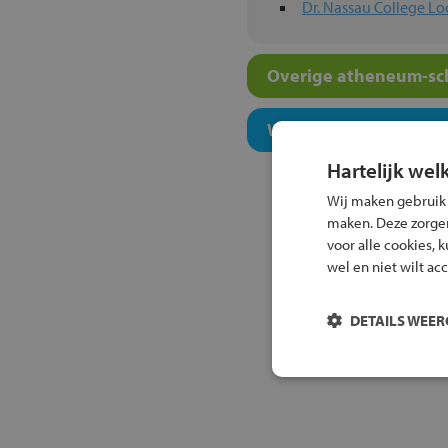
Dr. Nassau College Lo
Overige atheneum-sch
Welk onderwijsconcept
Hartelijk wel
Wij maken gebruik
maken. Deze zorgen 
voor alle cookies, 
wel en niet wilt ac
DETAILS WEE