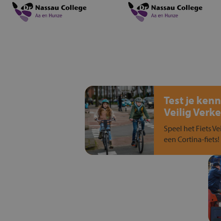
Test je kenn
Veilig Verke
Speel het Fiets Ve
een Cortina-fiets!