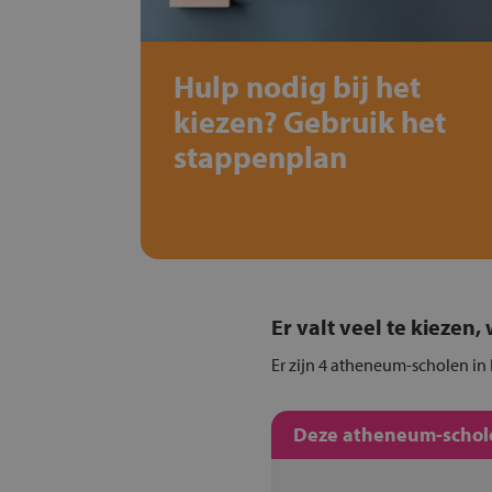
Hulp nodig bij het
kiezen? Gebruik het
stappenplan
Er valt veel te kiezen
Er zijn 4 atheneum-scholen in
Deze atheneum-schole