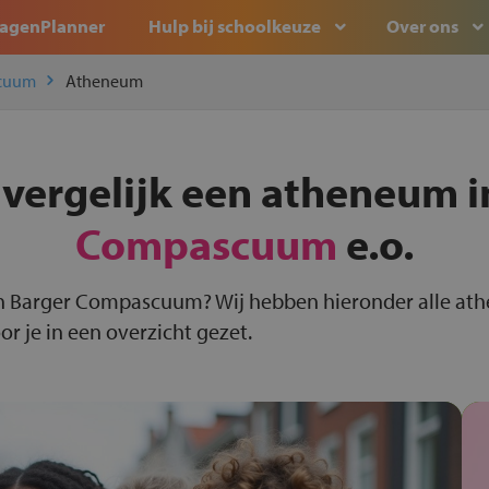
agenPlanner
Hulp bij schoolkeuze
Over ons
scuum
Atheneum
 vergelijk een atheneum 
Compascuum
e.o.
n Barger Compascuum? Wij hebben hieronder alle at
 je in een overzicht gezet.