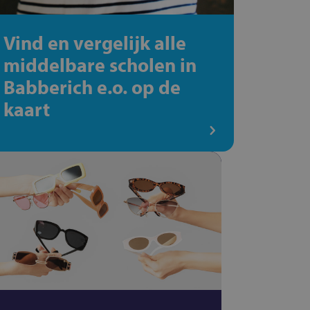
Vind en vergelijk alle
middelbare scholen in
Babberich e.o. op de
kaart