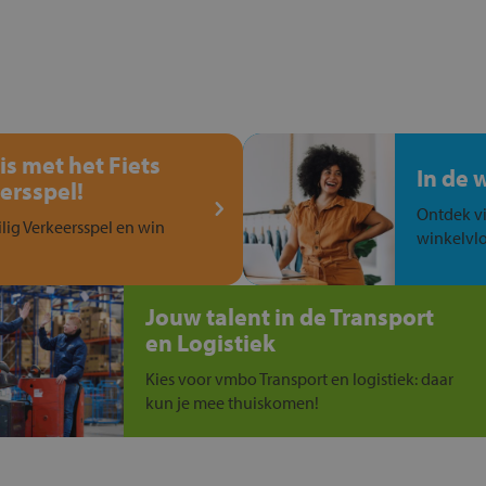
is met het Fiets
In de 
ersspel!
Ontdek vi
ilig Verkeersspel en win
winkelvlo
Jouw talent in de Transport
en Logistiek
Kies voor vmbo Transport en logistiek: daar
kun je mee thuiskomen!