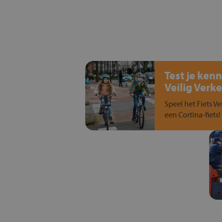
Test je kenn
Veilig Verke
Speel het Fiets Ve
een Cortina-fiets!