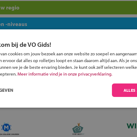
uw regio
n -niveaus
kom bij de VO Gids!
 van cookies om jouw bezoek aan onze website zo soepel en aangenaam
ervoor dat alles op rolletjes loopt en staan daarom altijd aan. Als je ons
Inschrijven?
kunnen we je de beste ervaring bieden. Je kunt ook zelf selecteren welke
cepteren.
Meer informatie vind je in onze privacyverklaring.
Alle informatie om je kind aan te melden bij
een middelbare school.
RGEVEN
ALLES