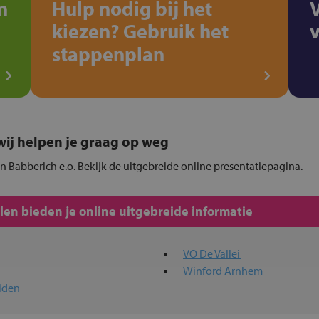
n
Hulp nodig bij het
kiezen? Gebruik het
stappenplan
, wij helpen je graag op weg
in Babberich e.o. Bekijk de uitgebreide online presentatiepagina.
en bieden je online uitgebreide informatie
VO De Vallei
Winford Arnhem
iden