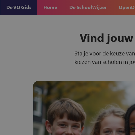
De VO Gids
Home
De SchoolWijzer
OpenD
Vind jouw
Sta je voor de keuze van
kiezen van scholen in j