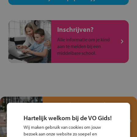
Inschrijven?
Alle informatie om je kind
aan te melden bij een
middelbare school.
Test je kennis met het
Fiets Veilig
Hartelijk welkom bij de VO Gids!
Verkeersspel!
Wij maken gebruik van cookies om jouw
Speel het Fiets Veilig Verkeersspel
bezoek aan onze website zo soepel en
en win een Cortina-fiets!