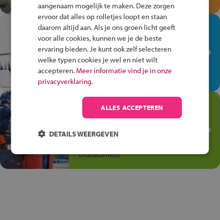
aangenaam mogelijk te maken. Deze zorgen
ervoor dat alles op rolletjes loopt en staan
In de winkel ben je op je
daarom altijd aan. Als je ons groen licht geeft
plek!
voor alle cookies, kunnen we je de beste
ervaring bieden. Je kunt ook zelf selecteren
Ontdek via het vmbo jouw talent
welke typen cookies je wel en niet wilt
op de winkelvloer, waar elke dag
accepteren.
Meer informatie vind je in onze
anders is!
privacyverklaring.
Jouw talent in de
ALLES ACCEPTEREN
Transport en Logistiek
Kies voor vmbo Transport en
DETAILS WEERGEVEN
logistiek: daar kun je mee
thuiskomen!