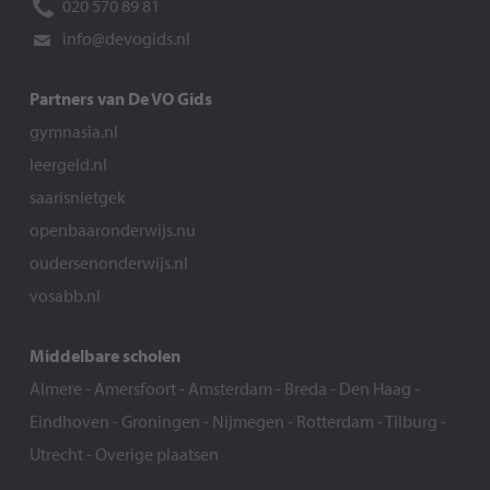
020 570 89 81
info@devogids.nl
Partners van De VO Gids
gymnasia.nl
leergeld.nl
saarisnietgek
openbaaronderwijs.nu
oudersenonderwijs.nl
vosabb.nl
Middelbare scholen
Almere
-
Amersfoort
-
Amsterdam
-
Breda
-
Den Haag
-
Eindhoven
-
Groningen
-
Nijmegen
-
Rotterdam
-
Tilburg
-
Utrecht
-
Overige plaatsen