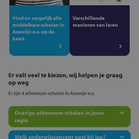
Vind en vergelijk alle
Verschillende
middelbare scholen in
manieren van leren
Azewijn e.o. op de
kaart
Er valt veel te kiezen, wij helpen je graag
op weg
Er zijn 4 atheneum-scholen in Azewijn e.o.
Overige atheneum-scholen in jouw
regio
Welk onderwijsconcept past bij jou?