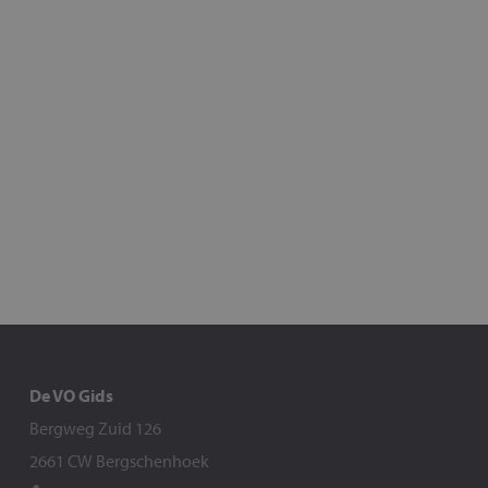
De VO Gids
Bergweg Zuid 126
2661 CW Bergschenhoek