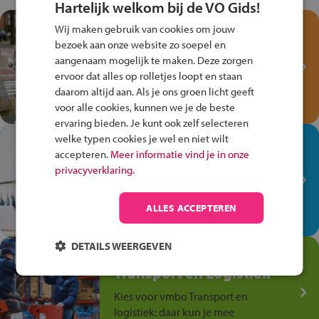
Hartelijk welkom bij de VO Gids!
Test je kennis met het
Wij maken gebruik van cookies om jouw
Fiets Veilig
bezoek aan onze website zo soepel en
aangenaam mogelijk te maken. Deze zorgen
Verkeersspel!
ervoor dat alles op rolletjes loopt en staan
Speel het Fiets Veilig Verkeersspel
daarom altijd aan. Als je ons groen licht geeft
en win een Cortina-fiets!
voor alle cookies, kunnen we je de beste
ervaring bieden. Je kunt ook zelf selecteren
welke typen cookies je wel en niet wilt
In de winkel ben je op je
accepteren.
Meer informatie vind je in onze
plek!
privacyverklaring.
Ontdek via het vmbo jouw talent
op de winkelvloer, waar elke dag
ALLES ACCEPTEREN
anders is!
DETAILS WEERGEVEN
Jouw talent in de
Transport en Logistiek
Kies voor vmbo Transport en
logistiek: daar kun je mee