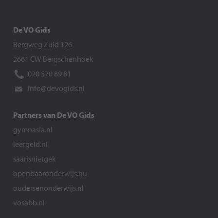
De VO Gids
Bergweg Zuid 126
2661 CW Bergschenhoek
020 570 89 81
info@devogids.nl
Partners van De VO Gids
gymnasia.nl
leergeld.nl
saarisnietgek
openbaaronderwijs.nu
oudersenonderwijs.nl
vosabb.nl