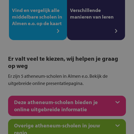
Vind en vergelijk alle
Verschillende
middelbare scholen in
manieren van leren
Almen e.o. op de kaart
Er valt veel te kiezen, wij helpen je graag
op weg
Er zijn 5 atheneum-scholen in Almen e.o. Bekijk de
uitgebreide online presentatiepagina.
Deze atheneum-scholen bieden je
online uitgebreide informatie
Overige atheneum-scholen in jouw
regio