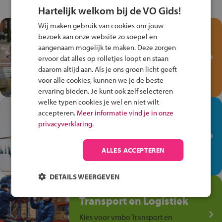
Hartelijk welkom bij de VO Gids!
Wij maken gebruik van cookies om jouw
Test je kennis met het
bezoek aan onze website zo soepel en
Fiets Veilig
aangenaam mogelijk te maken. Deze zorgen
Verkeersspel!
ervoor dat alles op rolletjes loopt en staan
daarom altijd aan. Als je ons groen licht geeft
Speel het Fiets Veilig Verkeersspel
voor alle cookies, kunnen we je de beste
en win een Cortina-fiets!
ervaring bieden. Je kunt ook zelf selecteren
welke typen cookies je wel en niet wilt
In de winkel ben je op je
accepteren.
Meer informatie vind je in onze
plek!
privacyverklaring.
Ontdek via het vmbo jouw talent
op de winkelvloer, waar elke dag
ALLES ACCEPTEREN
anders is!
DETAILS WEERGEVEN
Jouw talent in de
Transport en Logistiek
Kies voor vmbo Transport en