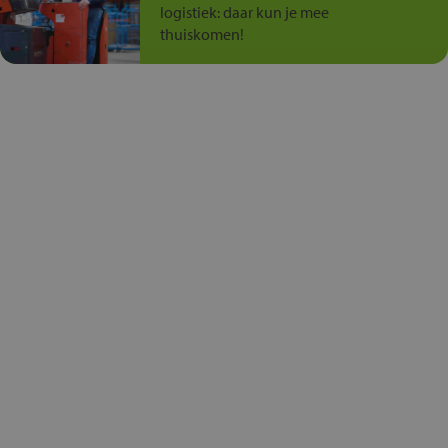
logistiek: daar kun je mee
thuiskomen!