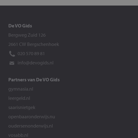
De VO Gids
Bergweg Zuid 126
2661 CW Bergschenhoek
020 570 89 81
info@devogids.nl
Partners van De VO Gids
gymnasia.nl
leergeld.nl
saarisnietgek
openbaaronderwijs.nu
oudersenonderwijs.nl
vosabb.nl