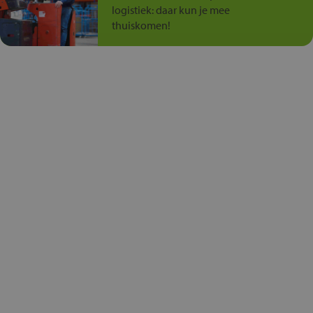
logistiek: daar kun je mee
thuiskomen!