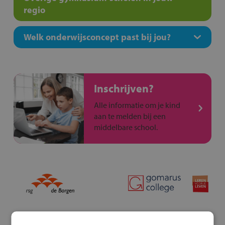
regio
Welk onderwijsconcept past bij jou?
Inschrijven?
Alle informatie om je kind
aan te melden bij een
middelbare school.