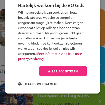
Hartelijk welkom bij de VO Gids!
Wij maken gebruik van cookies om jouw
Test je kennis met het
bezoek aan onze website zo soepel en
Fiets Veilig
aangenaam mogelijk te maken. Deze zorgen
Verkeersspel!
ervoor dat alles op rolletjes loopt en staan
daarom altijd aan. Als je ons groen licht geeft
Speel het Fiets Veilig Verkeersspel
voor alle cookies, kunnen we je de beste
en win een Cortina-fiets!
ervaring bieden. Je kunt ook zelf selecteren
welke typen cookies je wel en niet wilt
In de winkel ben je op je
accepteren.
Meer informatie vind je in onze
plek!
privacyverklaring.
Ontdek via het vmbo jouw talent
op de winkelvloer, waar elke dag
ALLES ACCEPTEREN
anders is!
DETAILS WEERGEVEN
Jouw talent in de
Transport en Logistiek
Kies voor vmbo Transport en