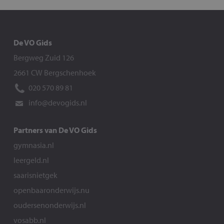
De VO Gids
Bergweg Zuid 126
2661 CW Bergschenhoek
020 570 89 81
info@devogids.nl
Partners van De VO Gids
gymnasia.nl
leergeld.nl
saarisnietgek
openbaaronderwijs.nu
oudersenonderwijs.nl
vosabb.nl