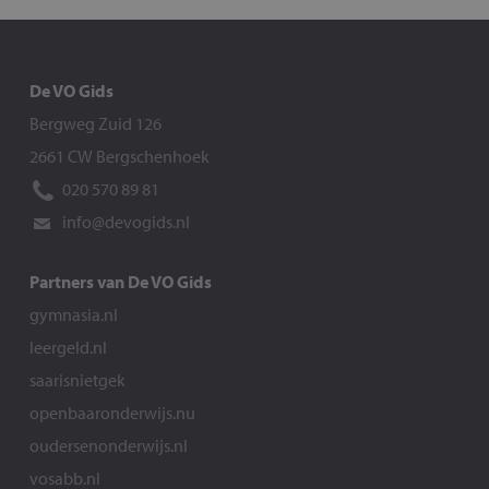
De VO Gids
Bergweg Zuid 126
2661 CW Bergschenhoek
020 570 89 81
info@devogids.nl
Partners van De VO Gids
gymnasia.nl
leergeld.nl
saarisnietgek
openbaaronderwijs.nu
oudersenonderwijs.nl
vosabb.nl