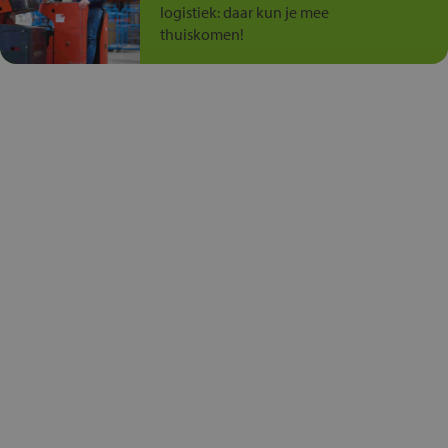
logistiek: daar kun je mee
thuiskomen!