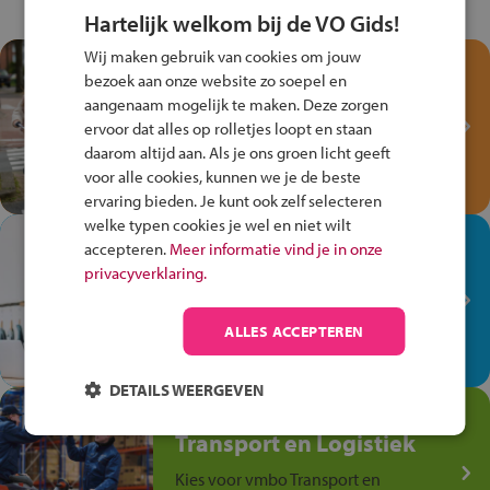
Hartelijk welkom bij de VO Gids!
Wij maken gebruik van cookies om jouw
Test je kennis met het
bezoek aan onze website zo soepel en
Fiets Veilig
aangenaam mogelijk te maken. Deze zorgen
Verkeersspel!
ervoor dat alles op rolletjes loopt en staan
daarom altijd aan. Als je ons groen licht geeft
Speel het Fiets Veilig Verkeersspel
voor alle cookies, kunnen we je de beste
en win een Cortina-fiets!
ervaring bieden. Je kunt ook zelf selecteren
welke typen cookies je wel en niet wilt
In de winkel ben je op je
accepteren.
Meer informatie vind je in onze
plek!
privacyverklaring.
Ontdek via het vmbo jouw talent
op de winkelvloer, waar elke dag
ALLES ACCEPTEREN
anders is!
DETAILS WEERGEVEN
Jouw talent in de
Transport en Logistiek
Kies voor vmbo Transport en