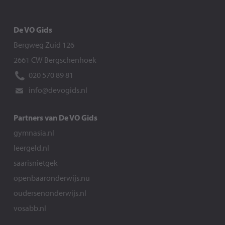
De VO Gids
Bergweg Zuid 126
2661 CW Bergschenhoek
020 570 89 81
info@devogids.nl
Partners van De VO Gids
gymnasia.nl
leergeld.nl
saarisnietgek
openbaaronderwijs.nu
oudersenonderwijs.nl
vosabb.nl