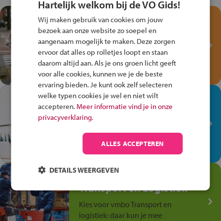
Hartelijk welkom bij de VO Gids!
Test je kennis met het
Wij maken gebruik van cookies om jouw
Fiets Veilig
bezoek aan onze website zo soepel en
Verkeersspel!
aangenaam mogelijk te maken. Deze zorgen
ervoor dat alles op rolletjes loopt en staan
Speel het Fiets Veilig Verkeersspel
daarom altijd aan. Als je ons groen licht geeft
en win een Cortina-fiets!
voor alle cookies, kunnen we je de beste
ervaring bieden. Je kunt ook zelf selecteren
welke typen cookies je wel en niet wilt
In de winkel ben je op je
accepteren.
Meer informatie vind je in onze
plek!
privacyverklaring.
Ontdek via het vmbo jouw talent
op de winkelvloer, waar elke dag
ALLES ACCEPTEREN
anders is!
DETAILS WEERGEVEN
Jouw talent in de
Transport en Logistiek
Kies voor vmbo Transport en
logistiek: daar kun je mee