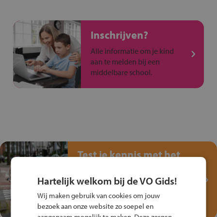
Inschrijven?
Alle informatie om je kind
aan te melden bij een
middelbare school.
Test je kennis met het
Fiets Veilig
Verkeersspel!
Hartelijk welkom bij de VO Gids!
Speel het Fiets Veilig Verkeersspel
Wij maken gebruik van cookies om jouw
en win een Cortina-fiets!
bezoek aan onze website zo soepel en
aangenaam mogelijk te maken. Deze zorgen