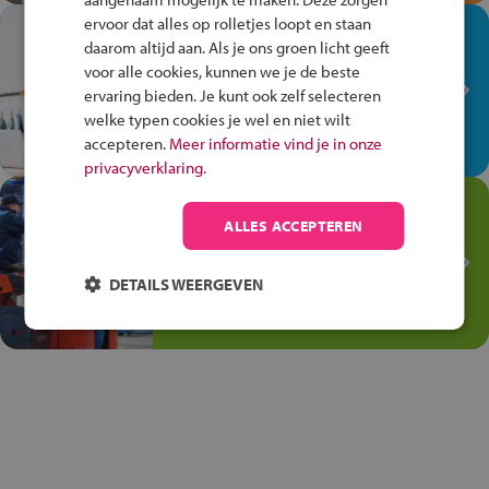
ervoor dat alles op rolletjes loopt en staan
In de winkel ben je op je
daarom altijd aan. Als je ons groen licht geeft
plek!
voor alle cookies, kunnen we je de beste
ervaring bieden. Je kunt ook zelf selecteren
Ontdek via het vmbo jouw talent
welke typen cookies je wel en niet wilt
op de winkelvloer, waar elke dag
accepteren.
Meer informatie vind je in onze
anders is!
privacyverklaring.
Jouw talent in de
ALLES ACCEPTEREN
Transport en Logistiek
Kies voor vmbo Transport en
DETAILS WEERGEVEN
logistiek: daar kun je mee
thuiskomen!