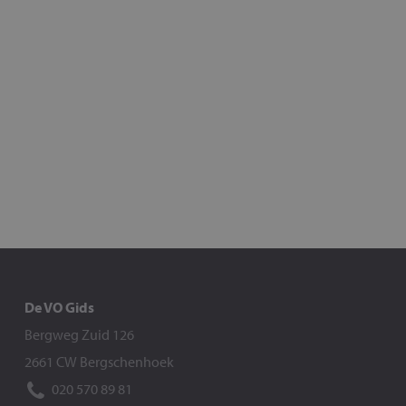
De VO Gids
Bergweg Zuid 126
2661 CW Bergschenhoek
020 570 89 81