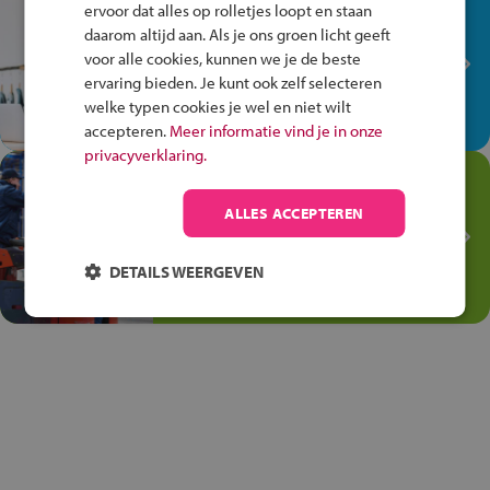
In de winkel ben je op je
ervoor dat alles op rolletjes loopt en staan
plek!
daarom altijd aan. Als je ons groen licht geeft
voor alle cookies, kunnen we je de beste
Ontdek via het vmbo jouw talent
ervaring bieden. Je kunt ook zelf selecteren
op de winkelvloer, waar elke dag
welke typen cookies je wel en niet wilt
anders is!
accepteren.
Meer informatie vind je in onze
privacyverklaring.
Jouw talent in de
Transport en Logistiek
ALLES ACCEPTEREN
Kies voor vmbo Transport en
logistiek: daar kun je mee
DETAILS WEERGEVEN
thuiskomen!