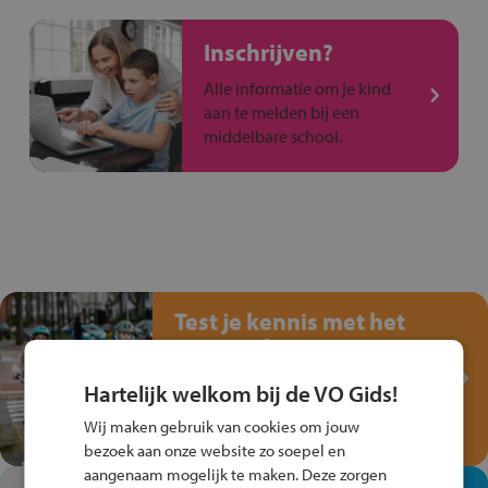
Inschrijven?
Alle informatie om je kind
aan te melden bij een
middelbare school.
Test je kennis met het
Fiets Veilig
Verkeersspel!
Hartelijk welkom bij de VO Gids!
Speel het Fiets Veilig Verkeersspel
Wij maken gebruik van cookies om jouw
en win een Cortina-fiets!
bezoek aan onze website zo soepel en
aangenaam mogelijk te maken. Deze zorgen