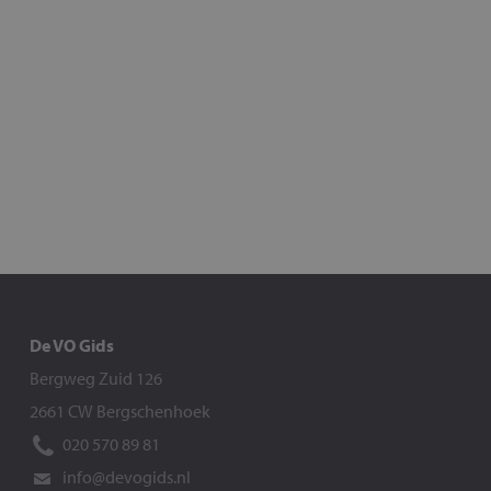
De VO Gids
Bergweg Zuid 126
2661 CW Bergschenhoek
020 570 89 81
info@devogids.nl