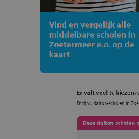
Vind en vergelijk alle
middelbare scholen in
Zoetermeer e.o. op de
kaart
Er valt veel te kiezen
Er zijn 5 dalton-scholen in Zo
Deze dalton-scholen b