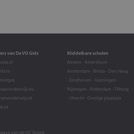
ers van De VO Gids
Middelbare scholen
sia.nl
Almere
-
Amersfoort
-
eld.nl
Amsterdam
-
Breda
-
Den Haag
snietgek
-
Eindhoven
-
Groningen
-
aaronderwijs.nu
Nijmegen
-
Rotterdam
-
Tilburg
senonderwijs.nl
-
Utrecht
-
Overige plaatsen
b.nl
itgave van de
OC Groep