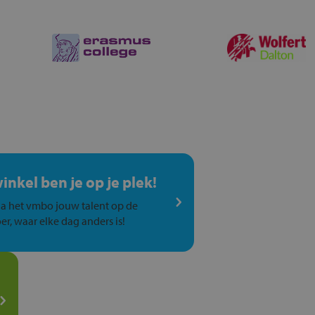
winkel ben je op je plek!
a het vmbo jouw talent op de
er, waar elke dag anders is!