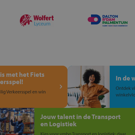
is met het Fiets
In de 
ersspel!
Ontdek vi
ilig Verkeersspel en win
winkelvlo
Jouw talent in de Transport
en Logistiek
Kies voor vmbo Transport en logistiek: daar