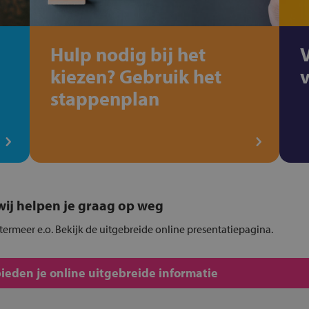
Hulp nodig bij het
kiezen? Gebruik het
stappenplan
, wij helpen je graag op weg
etermeer e.o. Bekijk de uitgebreide online presentatiepagina.
ieden je online uitgebreide informatie