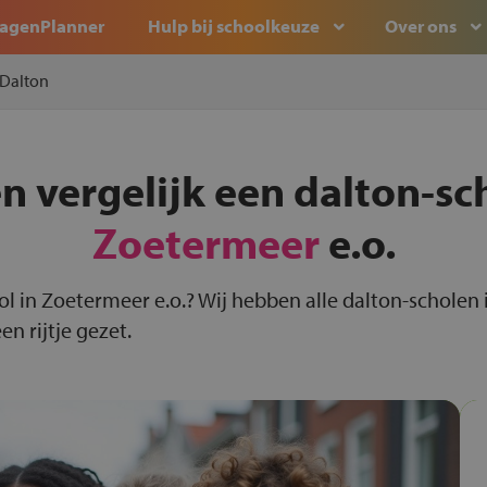
agenPlanner
Hulp bij schoolkeuze
Over ons
Dalton
n vergelijk een dalton-sc
Zoetermeer
e.o.
ool in Zoetermeer e.o.? Wij hebben alle dalton-scholen
n rijtje gezet.