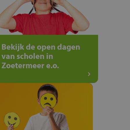
Bekijk de open dagen
van scholen in
Zoetermeer e.o.