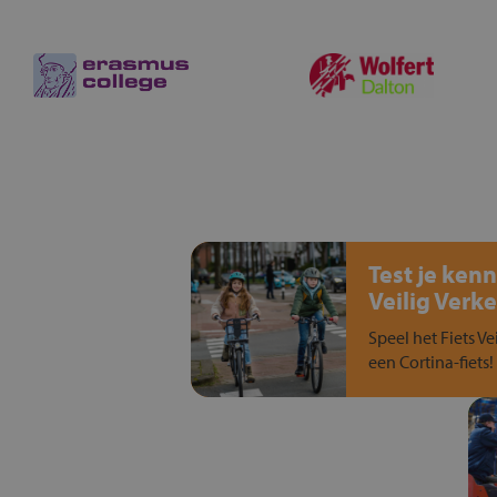
Test je kenn
Veilig Verke
Speel het Fiets Ve
een Cortina-fiets!