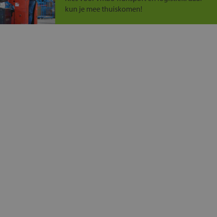
kun je mee thuiskomen!