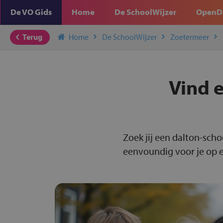
De VO Gids
Home
De SchoolWijzer
OpenD
Terug
Home
De SchoolWijzer
Zoetermeer
Vind e
Zoek jij een dalton-sch
eenvoundig voor je op ee