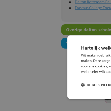
Dalton Rotterdam Pa
Erasmus College Zoe
Overige dalton-schole
Welk niveau past bij j
Hartelijk wel
Wij maken gebruik
maken. Deze zorgen 
voor alle cookies, 
wel en niet wilt ac
DETAILS WEE