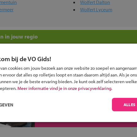
lmentuin
Wolfert Dalton
termeer
Wolfert Lyceum
n in jouw regio
ou?
kom bij de VO Gids!
 van cookies om jouw bezoek aan onze website zo soepel en aangenaam
ervoor dat alles op rolletjes loopt en staan daarom altijd aan. Als je ons
kunnen we je de beste ervaring bieden. Je kunt ook zelf selecteren welke
cepteren.
Meer informatie vind je in onze privacyverklaring.
Inschrijven?
RGEVEN
ALLES
Alle informatie om je kind aan te melden bij
een middelbare school.