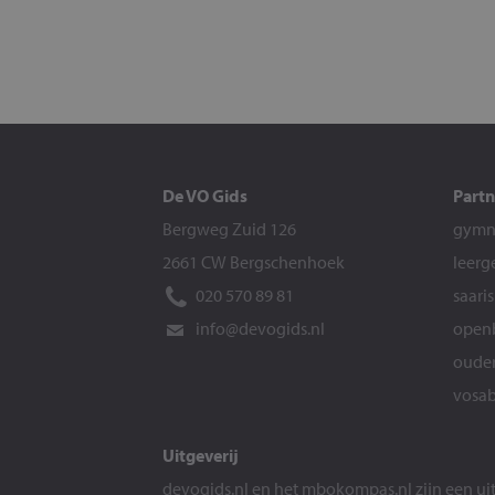
De VO Gids
Partn
Bergweg Zuid 126
gymna
2661 CW Bergschenhoek
leerg
020 570 89 81
saari
info@devogids.nl
openb
ouder
vosab
Uitgeverij
devogids.nl
en het
mbokompas.nl
zijn een u