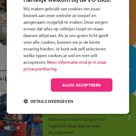
Test je kennis met het
Wij maken gebruik van cookies om jouw
Fiets Veilig
bezoek aan onze website zo soepel en
Verkeersspel!
aangenaam mogelijk te maken. Deze zorgen
ervoor dat alles op rolletjes loopt en staan
Speel het Fiets Veilig Verkeersspel
daarom altijd aan. Als je ons groen licht geeft
en win een Cortina-fiets!
voor alle cookies, kunnen we je de beste
ervaring bieden. Je kunt ook zelf selecteren
In de winkel ben je op je
welke typen cookies je wel en niet wilt
plek!
accepteren.
Meer informatie vind je in onze
privacyverklaring.
Ontdek via het vmbo jouw talent
op de winkelvloer, waar elke dag
anders is!
ALLES ACCEPTEREN
Jouw talent in de
DETAILS WEERGEVEN
Transport en Logistiek
Kies voor vmbo Transport en
logistiek: daar kun je mee
thuiskomen!