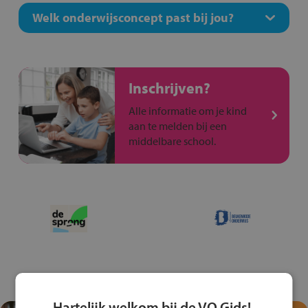
Welk onderwijsconcept past bij jou?
Inschrijven?
Alle informatie om je kind
aan te melden bij een
middelbare school.
Hartelijk welkom bij de VO Gids!