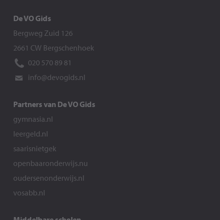
De VO Gids
Bergweg Zuid 126
2661 CW Bergschenhoek
020 570 89 81
info@devogids.nl
Partners van De VO Gids
gymnasia.nl
leergeld.nl
saarisnietgek
openbaaronderwijs.nu
oudersenonderwijs.nl
vosabb.nl
Middelbare scholen