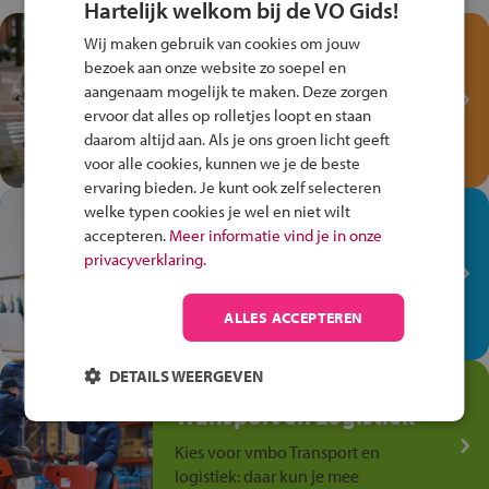
Hartelijk welkom bij de VO Gids!
Test je kennis met het
Wij maken gebruik van cookies om jouw
Fiets Veilig
bezoek aan onze website zo soepel en
Verkeersspel!
aangenaam mogelijk te maken. Deze zorgen
ervoor dat alles op rolletjes loopt en staan
Speel het Fiets Veilig Verkeersspel
daarom altijd aan. Als je ons groen licht geeft
en win een Cortina-fiets!
voor alle cookies, kunnen we je de beste
ervaring bieden. Je kunt ook zelf selecteren
welke typen cookies je wel en niet wilt
In de winkel ben je op je
accepteren.
Meer informatie vind je in onze
plek!
privacyverklaring.
Ontdek via het vmbo jouw talent
op de winkelvloer, waar elke dag
ALLES ACCEPTEREN
anders is!
DETAILS WEERGEVEN
Jouw talent in de
Transport en Logistiek
Kies voor vmbo Transport en
logistiek: daar kun je mee