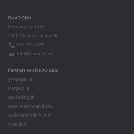
De VO Gids
Bergweg Zuid 126
2661 CW Bergschenhoek
020 570 89 81
info@devogids.nl
Partners van De VO Gids
gymnasia.nl
leergeld.nl
saarisnietgek
openbaaronderwijs.nu
oudersenonderwijs.nl
vosabb.nl