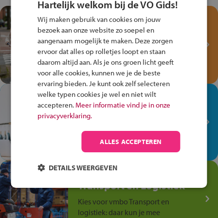
Hartelijk welkom bij de VO Gids!
Test je kennis met het
Wij maken gebruik van cookies om jouw
Fiets Veilig
bezoek aan onze website zo soepel en
Verkeersspel!
aangenaam mogelijk te maken. Deze zorgen
ervoor dat alles op rolletjes loopt en staan
Speel het Fiets Veilig Verkeersspel
daarom altijd aan. Als je ons groen licht geeft
en win een Cortina-fiets!
voor alle cookies, kunnen we je de beste
ervaring bieden. Je kunt ook zelf selecteren
welke typen cookies je wel en niet wilt
In de winkel ben je op je
accepteren.
Meer informatie vind je in onze
plek!
privacyverklaring.
Ontdek via het vmbo jouw talent
op de winkelvloer, waar elke dag
ALLES ACCEPTEREN
anders is!
DETAILS WEERGEVEN
Jouw talent in de
Transport en Logistiek
Kies voor vmbo Transport en
logistiek: daar kun je mee