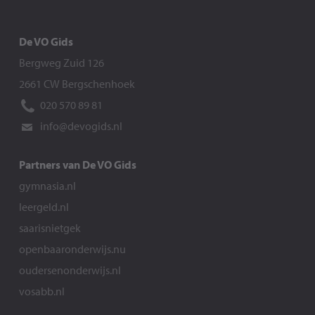
De VO Gids
Bergweg Zuid 126
2661 CW Bergschenhoek
020 570 89 81
info@devogids.nl
Partners van De VO Gids
gymnasia.nl
leergeld.nl
saarisnietgek
openbaaronderwijs.nu
oudersenonderwijs.nl
vosabb.nl