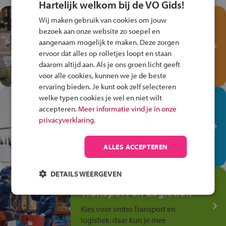
Hartelijk welkom bij de VO Gids!
Test je kennis met het
Wij maken gebruik van cookies om jouw
Fiets Veilig
bezoek aan onze website zo soepel en
Verkeersspel!
aangenaam mogelijk te maken. Deze zorgen
ervoor dat alles op rolletjes loopt en staan
Speel het Fiets Veilig Verkeersspel
daarom altijd aan. Als je ons groen licht geeft
en win een Cortina-fiets!
voor alle cookies, kunnen we je de beste
ervaring bieden. Je kunt ook zelf selecteren
welke typen cookies je wel en niet wilt
In de winkel ben je op je
accepteren.
Meer informatie vind je in onze
plek!
privacyverklaring.
Ontdek via het vmbo jouw talent
op de winkelvloer, waar elke dag
ALLES ACCEPTEREN
anders is!
DETAILS WEERGEVEN
Jouw talent in de
Transport en Logistiek
Kies voor vmbo Transport en
logistiek: daar kun je mee