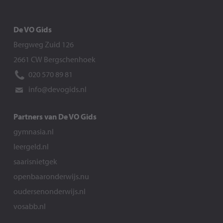
De VO Gids
Bergweg Zuid 126
2661 CW Bergschenhoek
020 570 89 81
info@devogids.nl
Partners van De VO Gids
gymnasia.nl
leergeld.nl
saarisnietgek
openbaaronderwijs.nu
oudersenonderwijs.nl
vosabb.nl