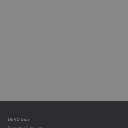
De VO Gids
Bergweg Zuid 126