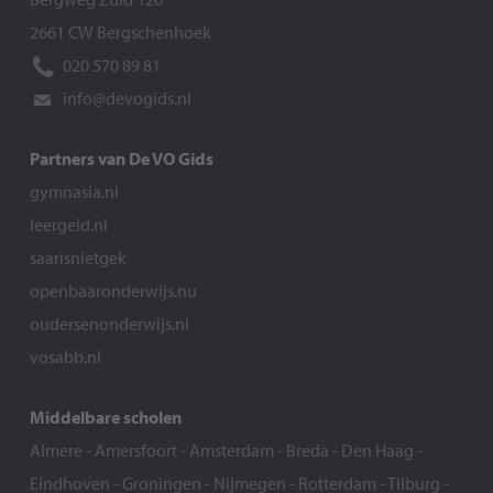
2661 CW Bergschenhoek
020 570 89 81
info@devogids.nl
Partners van De VO Gids
gymnasia.nl
leergeld.nl
saarisnietgek
openbaaronderwijs.nu
oudersenonderwijs.nl
vosabb.nl
Middelbare scholen
Almere
-
Amersfoort
-
Amsterdam
-
Breda
-
Den Haag
-
Eindhoven
-
Groningen
-
Nijmegen
-
Rotterdam
-
Tilburg
-