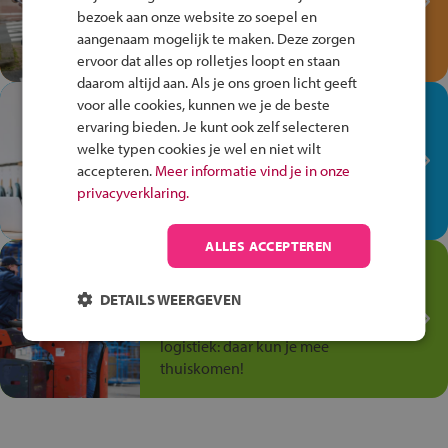
bezoek aan onze website zo soepel en
Speel het Fiets Veilig Verkeersspel
aangenaam mogelijk te maken. Deze zorgen
en win een Cortina-fiets!
ervoor dat alles op rolletjes loopt en staan
daarom altijd aan. Als je ons groen licht geeft
voor alle cookies, kunnen we je de beste
In de winkel ben je op je
ervaring bieden. Je kunt ook zelf selecteren
plek!
welke typen cookies je wel en niet wilt
Ontdek via het vmbo jouw talent
accepteren.
Meer informatie vind je in onze
op de winkelvloer, waar elke dag
privacyverklaring.
anders is!
ALLES ACCEPTEREN
Jouw talent in de
Transport en Logistiek
DETAILS WEERGEVEN
Kies voor vmbo Transport en
logistiek: daar kun je mee
thuiskomen!