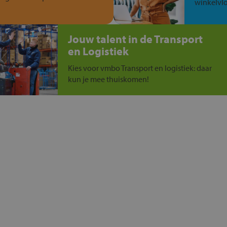
winkelvlo
Jouw talent in de Transport
en Logistiek
Kies voor vmbo Transport en logistiek: daar
kun je mee thuiskomen!