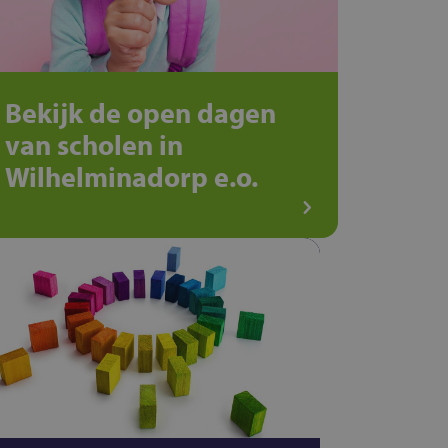
Bekijk de open dagen
van scholen in
Wilhelminadorp e.o.