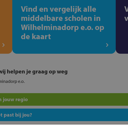
Vind en vergelijk alle
middelbare scholen in
Wilhelminadorp e.o. op
de kaart
, wij helpen je graag op weg
lminadorp e.o.
n jouw regio
 past bij jou?