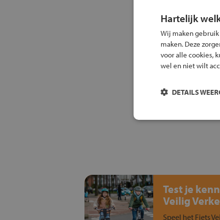
Hartelijk wel
Wij maken gebruik
maken. Deze zorgen 
voor alle cookies, 
wel en niet wilt ac
DETAILS WEE
Test je kenn
Veilig Verke
Speel het Fiets Ve