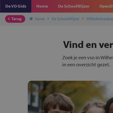
De VO Gids
Home
De SchoolWijzer
OpenD
Terug
Home
De SchoolWijzer
Wilhelminador
Vind en ver
Zoek je een vso in Wilh
in een overzicht gezet.