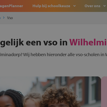
agenPlanner
Hulp bij schoolkeuze
Over ons
p
Vso
gelijk een vso in
Wilhelm
elminadorp? Wij hebben hieronder alle vso-scholen in