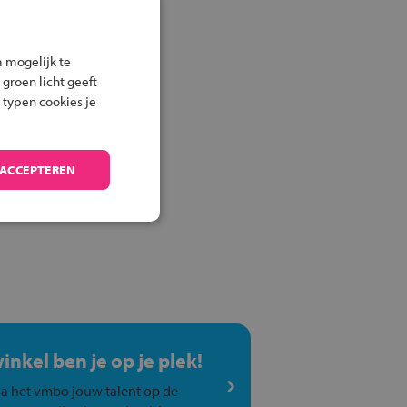
 mogelijk te
 groen licht geeft
 typen cookies je
 ACCEPTEREN
winkel ben je op je plek!
a het vmbo jouw talent op de