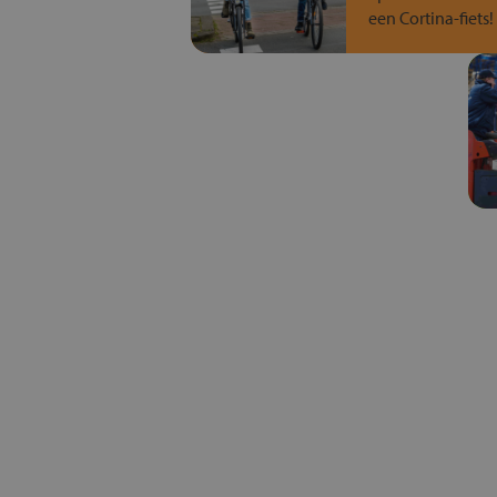
een Cortina-fiets!