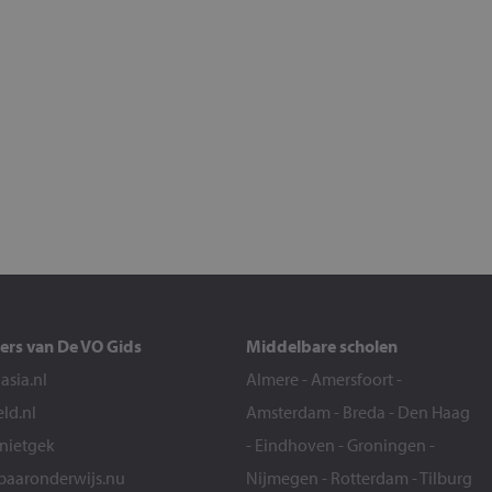
ers van De VO Gids
Middelbare scholen
sia.nl
Almere
-
Amersfoort
-
eld.nl
Amsterdam
-
Breda
-
Den Haag
snietgek
-
Eindhoven
-
Groningen
-
aaronderwijs.nu
Nijmegen
-
Rotterdam
-
Tilburg