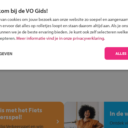
kom bij de VO Gids!
 van cookies om jouw bezoek aan onze website zo soepel en aangenaam
ervoor dat alles op rolletjes loopt en staan daarom altijd aan. Als je ons
Inschrijven?
kunnen we je de beste ervaring bieden. Je kunt ook zelf selecteren welke
Alle informatie om je kind aan te melden bij
cepteren.
Meer informatie vind je in onze privacyverklaring.
een middelbare school.
RGEVEN
ALLES
is met het Fiets
In de 
ersspel!
Ontdek vi
ilig Verkeersspel en win