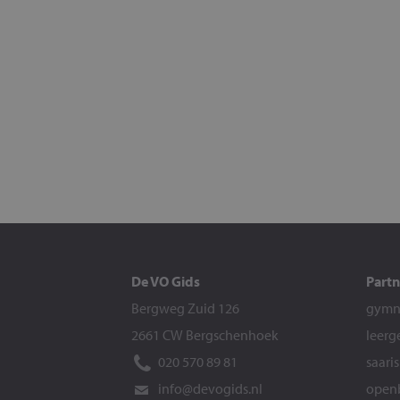
De VO Gids
Partn
Bergweg Zuid 126
gymna
2661 CW Bergschenhoek
leerg
020 570 89 81
saari
info@devogids.nl
openb