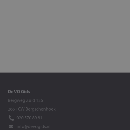
De VO Gids
Bergweg Zuid 126
2661 CW Bergschenhoek
020 570 89 81
info@devogids.nl