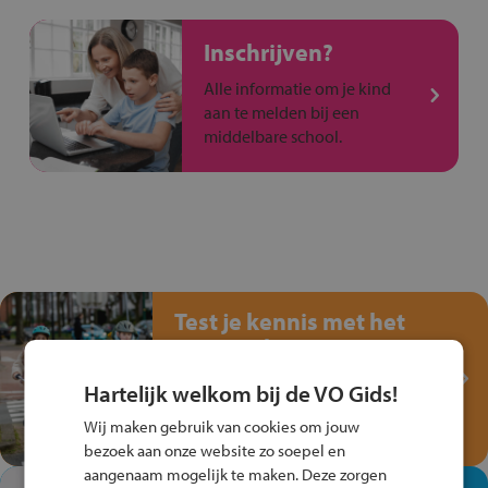
Inschrijven?
Alle informatie om je kind
aan te melden bij een
middelbare school.
Test je kennis met het
Fiets Veilig
Verkeersspel!
Hartelijk welkom bij de VO Gids!
Speel het Fiets Veilig Verkeersspel
Wij maken gebruik van cookies om jouw
en win een Cortina-fiets!
bezoek aan onze website zo soepel en
aangenaam mogelijk te maken. Deze zorgen