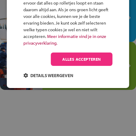
In de winkel ben je op je
ervoor dat alles op rolletjes loopt en staan
plek!
daarom altijd aan. Als je ons groen licht geeft
voor alle cookies, kunnen we je de beste
Ontdek via het vmbo jouw talent
ervaring bieden. Je kunt ook zelf selecteren
op de winkelvloer, waar elke dag
welke typen cookies je wel en niet wilt
anders is!
accepteren.
Meer informatie vind je in onze
privacyverklaring.
Jouw talent in de
Transport en Logistiek
ALLES ACCEPTEREN
Kies voor vmbo Transport en
logistiek: daar kun je mee
DETAILS WEERGEVEN
thuiskomen!