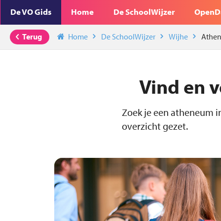
De VO Gids
Home
De SchoolWijzer
OpenD
Terug
Home
De SchoolWijzer
Wijhe
Athe
Vind en v
Zoek je een atheneum in
overzicht gezet.