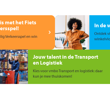
is met het Fiets
In de 
ersspel!
Ontdek vi
ilig Verkeersspel en win
winkelvlo
Jouw talent in de Transport
en Logistiek
Kies voor vmbo Transport en logistiek: daar
kun je mee thuiskomen!