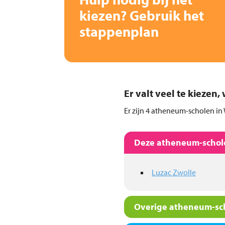
kiezen? Gebruik het
stappenplan
Er valt veel te kiezen
Er zijn 4 atheneum-scholen in 
Deze atheneum-schole
Luzac Zwolle
Overige atheneum-sch