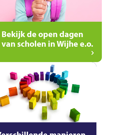
Bekijk de open dagen
van scholen in Wijhe e.o.
Verschillende manieren