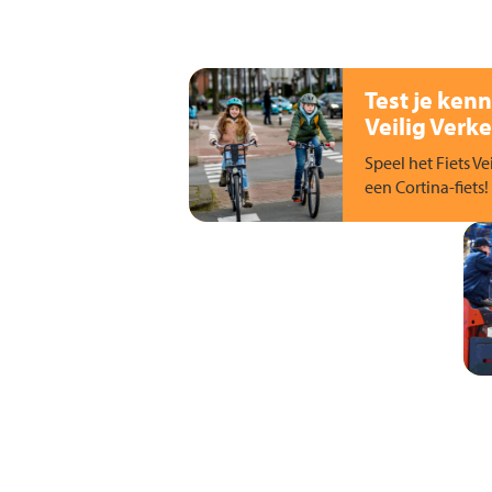
Test je kenn
Veilig Verke
Speel het Fiets Ve
een Cortina-fiets!