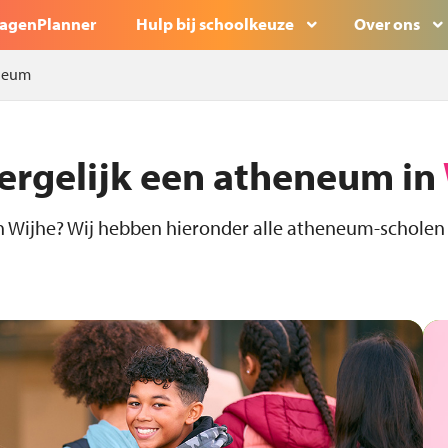
agenPlanner
Hulp bij schoolkeuze
Over ons
neum
ergelijk een atheneum in
 Wijhe? Wij hebben hieronder alle atheneum-scholen i