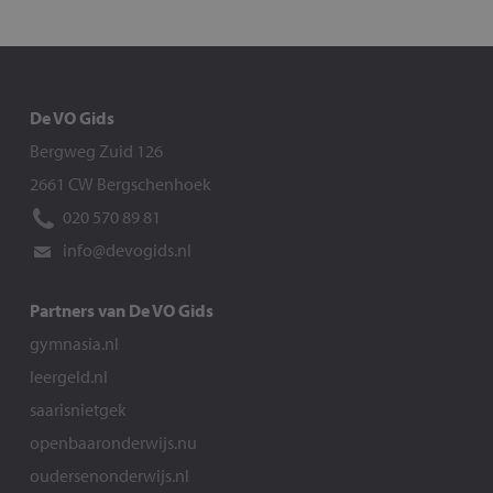
De VO Gids
Bergweg Zuid 126
2661 CW Bergschenhoek
020 570 89 81
info@devogids.nl
Partners van De VO Gids
gymnasia.nl
leergeld.nl
saarisnietgek
openbaaronderwijs.nu
oudersenonderwijs.nl