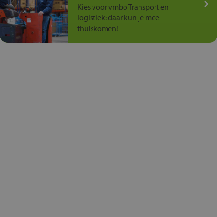
Kies voor vmbo Transport en
logistiek: daar kun je mee
thuiskomen!