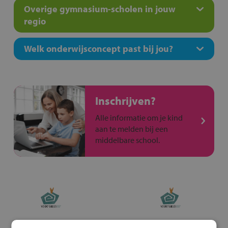
Overige gymnasium-scholen in jouw
regio
Welk onderwijsconcept past bij jou?
Inschrijven?
Alle informatie om je kind
aan te melden bij een
middelbare school.