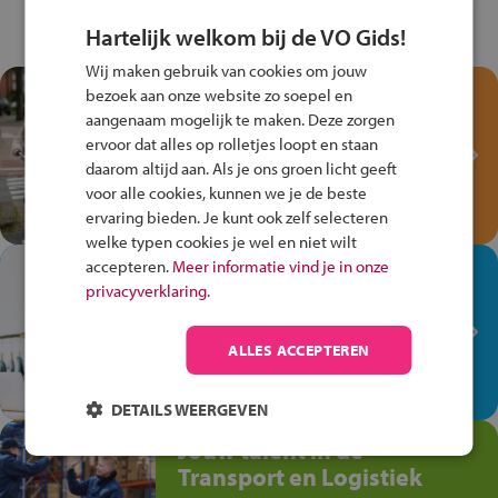
Hartelijk welkom bij de VO Gids!
Wij maken gebruik van cookies om jouw
Test je kennis met het
bezoek aan onze website zo soepel en
Fiets Veilig
aangenaam mogelijk te maken. Deze zorgen
ervoor dat alles op rolletjes loopt en staan
Verkeersspel!
daarom altijd aan. Als je ons groen licht geeft
Speel het Fiets Veilig Verkeersspel
voor alle cookies, kunnen we je de beste
en win een Cortina-fiets!
ervaring bieden. Je kunt ook zelf selecteren
welke typen cookies je wel en niet wilt
accepteren.
Meer informatie vind je in onze
In de winkel ben je op je
privacyverklaring.
plek!
Ontdek via het vmbo jouw talent
ALLES ACCEPTEREN
op de winkelvloer, waar elke dag
anders is!
DETAILS WEERGEVEN
Jouw talent in de
Transport en Logistiek