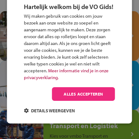
Hartelijk welkom bij de VO Gids!
Wij maken gebruik van cookies om jouw
Test je kennis met het
bezoek aan onze website zo soepel en
Fiets Veilig
aangenaam mogelijk te maken. Deze zorgen
Verkeersspel!
ervoor dat alles op rolletjes loopt en staan
daarom altijd aan. Als je ons groen licht geeft
Speel het Fiets Veilig Verkeersspel
voor alle cookies, kunnen we je de beste
en win een Cortina-fiets!
ervaring bieden. Je kunt ook zelf selecteren
welke typen cookies je wel en niet wilt
In de winkel ben je op je
accepteren.
Meer informatie vind je in onze
plek!
privacyverklaring.
Ontdek via het vmbo jouw talent
op de winkelvloer, waar elke dag
ALLES ACCEPTEREN
anders is!
DETAILS WEERGEVEN
Jouw talent in de
Transport en Logistiek
Kies voor vmbo Transport en