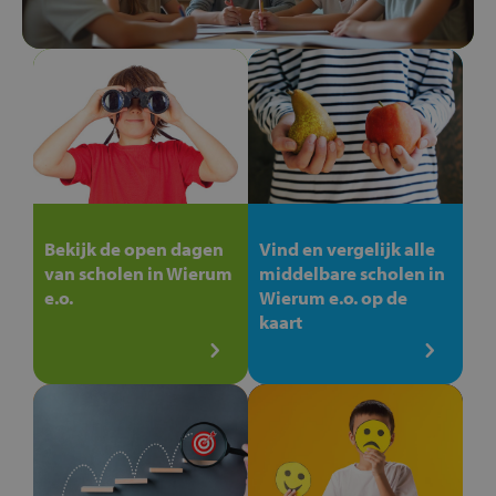
Bekijk de open dagen
Vind en vergelijk alle
van scholen in Wierum
middelbare scholen in
e.o.
Wierum e.o. op de
kaart