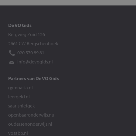
De VO Gids
Bergweg Zuid 126
2661 CW Bergschenhoek
020 570 89 81
info@devogids.nl
Partners van De VO Gids
gymnasia.nl
leergeld.nl
saarisnietgek
openbaaronderwijs.nu
oudersenonderwijs.nl
vosabb.nl