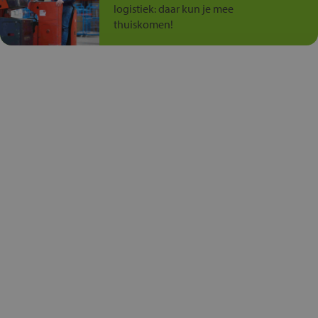
logistiek: daar kun je mee
thuiskomen!