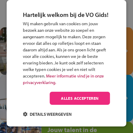
Hartelijk welkom bij de VO Gids!
Wij maken gebruik van cookies om jouw
bezoek aan onze website zo soepel en
Test je kennis met het
aangenaam mogelijk te maken. Deze zorgen
Fiets Veilig
ervoor dat alles op rolletjes loopt en staan
Verkeersspel!
daarom altijd aan. Als je ons groen licht geeft
voor alle cookies, kunnen we je de beste
Speel het Fiets Veilig Verkeersspel
ervaring bieden. Je kunt ook zelf selecteren
en win een Cortina-fiets!
welke typen cookies je wel en niet wilt
accepteren.
Meer informatie vind je in onze
In de winkel ben je op je
privacyverklaring.
plek!
ALLES ACCEPTEREN
Ontdek via het vmbo jouw talent
op de winkelvloer, waar elke dag
anders is!
DETAILS WEERGEVEN
Jouw talent in de