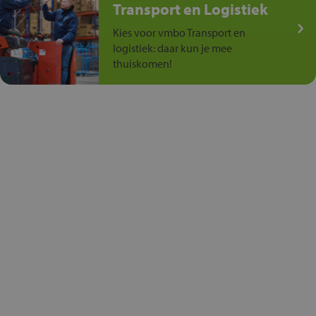
Transport en Logistiek
Kies voor vmbo Transport en
logistiek: daar kun je mee
thuiskomen!