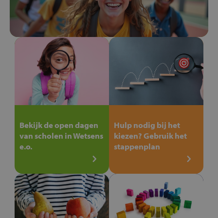
Bekijk de open dagen
Hulp nodig bij het
van scholen in Wetsens
kiezen? Gebruik het
e.o.
stappenplan