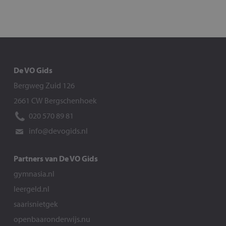
De VO Gids
Bergweg Zuid 126
2661 CW Bergschenhoek
020 570 89 81
info@devogids.nl
Partners van De VO Gids
gymnasia.nl
leergeld.nl
saarisnietgek
openbaaronderwijs.nu