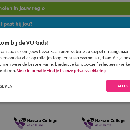
olen in jouw regio
 past bij jou?
kom bij de VO Gids!
 van cookies om jouw bezoek aan onze website zo soepel en aangenaam
ervoor dat alles op rolletjes loopt en staan daarom altijd aan. Als je ons
kunnen we je de beste ervaring bieden. Je kunt ook zelf selecteren welke
Inschrijven?
cepteren.
Meer informatie vind je in onze privacyverklaring.
Alle informatie om je kind aan te melden bij
een middelbare school.
RGEVEN
ALLES