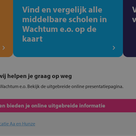
Vind en vergelijk alle
middelbare scholen in
Wachtum e.o. op de
kaart
, wij helpen je graag op weg
 Wachtum e.o. Bekijk de uitgebreide online presentatiepagina.
n bieden je online uitgebreide informatie
catie Aa en Hunze