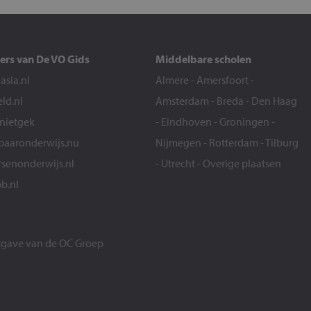
ers van De VO Gids
Middelbare scholen
sia.nl
Almere
-
Amersfoort
-
eld.nl
Amsterdam
-
Breda
-
Den Haag
snietgek
-
Eindhoven
-
Groningen
-
aaronderwijs.nu
Nijmegen
-
Rotterdam
-
Tilburg
senonderwijs.nl
-
Utrecht
-
Overige plaatsen
b.nl
itgave van de
OC Groep