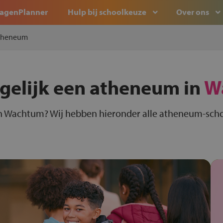
agenPlanner
Hulp bij schoolkeuze
Over ons
theneum
rgelijk een atheneum in
W
n Wachtum? Wij hebben hieronder alle atheneum-scho