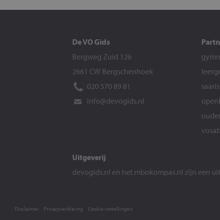
De VO Gids
Partn
Bergweg Zuid 126
gymna
2661 CW Bergschenhoek
leerg
020 570 89 81
saari
info@devogids.nl
openb
ouder
vosab
Uitgeverij
devogids.nl
en het
mbokompas.nl
zijn een u
Disclaimer
Privacyverklaring
Cookie-instellingen