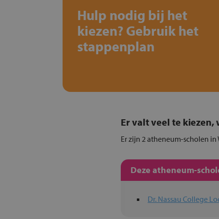
Hulp nodig bij het
kiezen? Gebruik het
stappenplan
Er valt veel te kiezen
Er zijn 2 atheneum-scholen in
Deze atheneum-schole
Dr. Nassau College Lo