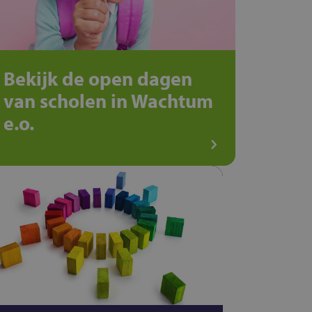
Bekijk de open dagen
van scholen in Wachtum
e.o.