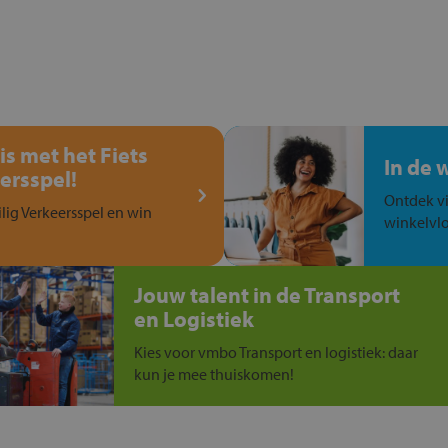
is met het Fiets
In de 
ersspel!
Ontdek vi
ilig Verkeersspel en win
winkelvlo
Jouw talent in de Transport
en Logistiek
Kies voor vmbo Transport en logistiek: daar
kun je mee thuiskomen!