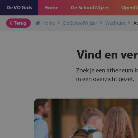
De VO Gids
Home
De SchoolWijzer
OpenD
Terug
Home
De SchoolWijzer
Wachtum
A
Vind en ve
Zoek je een atheneum i
in een overzicht gezet.