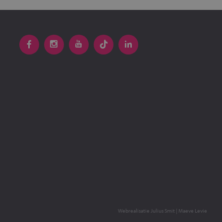
Webrealisatie
Julius Smit
|
Maeve Levie