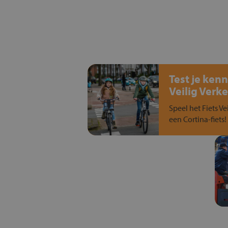
Test je kenn
Veilig Verke
Speel het Fiets Ve
een Cortina-fiets!