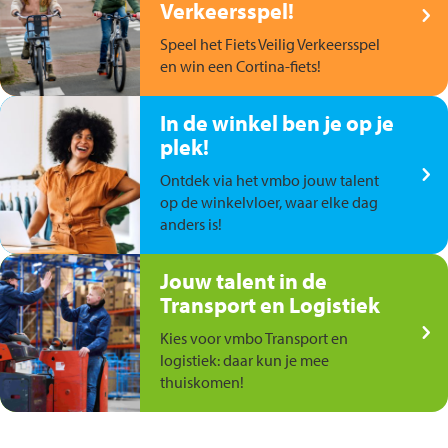
Verkeersspel!
Speel het Fiets Veilig Verkeersspel
en win een Cortina-fiets!
In de winkel ben je op je
plek!
Ontdek via het vmbo jouw talent
op de winkelvloer, waar elke dag
anders is!
Jouw talent in de
Transport en Logistiek
Kies voor vmbo Transport en
logistiek: daar kun je mee
thuiskomen!