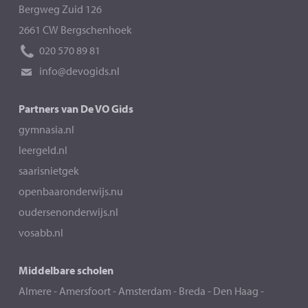
Bergweg Zuid 126
2661 CW Bergschenhoek
020 570 89 81
info@devogids.nl
Partners van De VO Gids
gymnasia.nl
leergeld.nl
saarisnietgek
openbaaronderwijs.nu
oudersenonderwijs.nl
vosabb.nl
Middelbare scholen
Almere
-
Amersfoort
-
Amsterdam
-
Breda
-
Den Haag
-