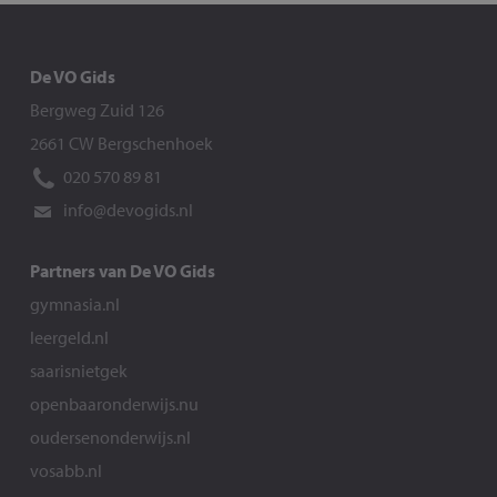
De VO Gids
Bergweg Zuid 126
2661 CW Bergschenhoek
020 570 89 81
info@devogids.nl
Partners van De VO Gids
gymnasia.nl
leergeld.nl
saarisnietgek
openbaaronderwijs.nu
oudersenonderwijs.nl
vosabb.nl