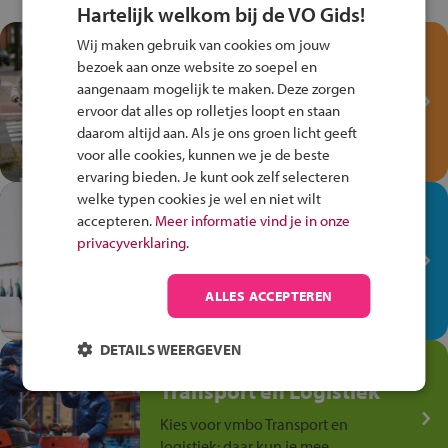
Hartelijk welkom bij de VO Gids!
Wij maken gebruik van cookies om jouw
Test je kennis met het
bezoek aan onze website zo soepel en
Fiets Veilig
aangenaam mogelijk te maken. Deze zorgen
Verkeersspel!
ervoor dat alles op rolletjes loopt en staan
Speel het Fiets Veilig Verkeersspel
daarom altijd aan. Als je ons groen licht geeft
en win een Cortina-fiets!
voor alle cookies, kunnen we je de beste
ervaring bieden. Je kunt ook zelf selecteren
welke typen cookies je wel en niet wilt
In de winkel ben je op je
accepteren.
Meer informatie vind je in onze
plek!
privacyverklaring.
Ontdek via het vmbo jouw talent
op de winkelvloer, waar elke dag
ALLES ACCEPTEREN
anders is!
DETAILS WEERGEVEN
Jouw talent in de
Transport en Logistiek
Kies voor vmbo Transport en
logistiek: daar kun je mee