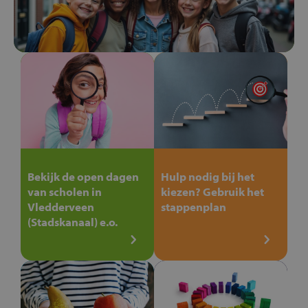
Bekijk de open dagen
Hulp nodig bij het
van scholen in
kiezen? Gebruik het
Vledderveen
stappenplan
(Stadskanaal) e.o.