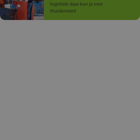
logistiek: daar kun je mee
thuiskomen!