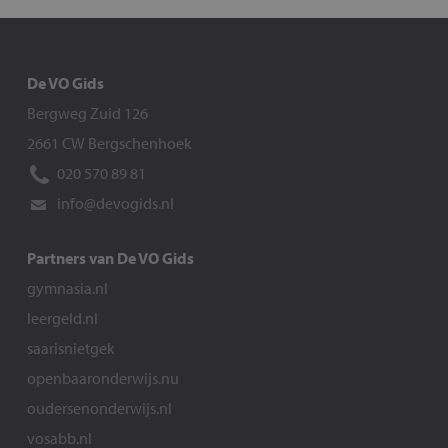
De VO Gids
Bergweg Zuid 126
2661 CW Bergschenhoek
020 570 89 81
info@devogids.nl
Partners van De VO Gids
gymnasia.nl
leergeld.nl
saarisnietgek
openbaaronderwijs.nu
oudersenonderwijs.nl
vosabb.nl