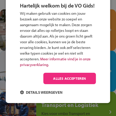
Hartelijk welkom bij de VO Gids!
Wij maken gebruik van cookies om jouw
Test je kennis met het
bezoek aan onze website zo soepel en
Fiets Veilig
aangenaam mogelijk te maken. Deze zorgen
Verkeersspel!
ervoor dat alles op rolletjes loopt en staan
daarom altijd aan. Als je ons groen licht geeft
Speel het Fiets Veilig Verkeersspel
voor alle cookies, kunnen we je de beste
en win een Cortina-fiets!
ervaring bieden. Je kunt ook zelf selecteren
welke typen cookies je wel en niet wilt
In de winkel ben je op je
accepteren.
Meer informatie vind je in onze
plek!
privacyverklaring.
Ontdek via het vmbo jouw talent
op de winkelvloer, waar elke dag
ALLES ACCEPTEREN
anders is!
DETAILS WEERGEVEN
Jouw talent in de
Transport en Logistiek
Kies voor vmbo Transport en