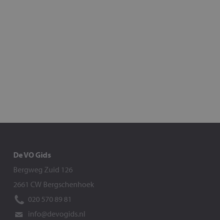
De VO Gids
Bergweg Zuid 126
2661 CW Bergschenhoek
020 570 89 81
info@devogids.nl