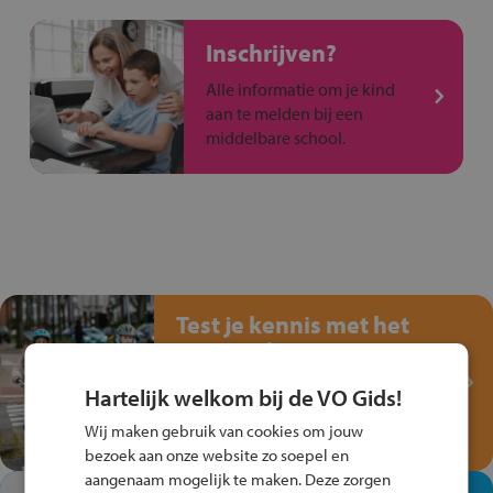
Inschrijven?
Alle informatie om je kind
aan te melden bij een
middelbare school.
Test je kennis met het
Fiets Veilig
Verkeersspel!
Hartelijk welkom bij de VO Gids!
Speel het Fiets Veilig Verkeersspel
Wij maken gebruik van cookies om jouw
en win een Cortina-fiets!
bezoek aan onze website zo soepel en
aangenaam mogelijk te maken. Deze zorgen