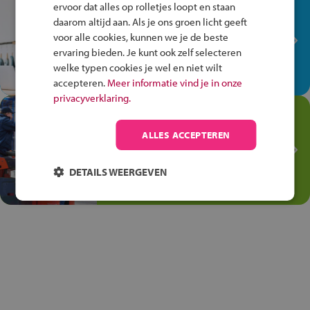
In de winkel ben je op je
ervoor dat alles op rolletjes loopt en staan
plek!
daarom altijd aan. Als je ons groen licht geeft
voor alle cookies, kunnen we je de beste
Ontdek via het vmbo jouw talent
ervaring bieden. Je kunt ook zelf selecteren
op de winkelvloer, waar elke dag
welke typen cookies je wel en niet wilt
anders is!
accepteren.
Meer informatie vind je in onze
privacyverklaring.
Jouw talent in de
Transport en Logistiek
ALLES ACCEPTEREN
Kies voor vmbo Transport en
logistiek: daar kun je mee
DETAILS WEERGEVEN
thuiskomen!