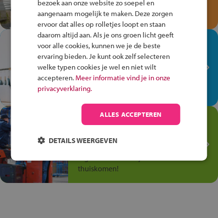
bezoek aan onze website zo soepel en
Speel het Fiets Veilig Verkeersspel
aangenaam mogelijk te maken. Deze zorgen
en win een Cortina-fiets!
ervoor dat alles op rolletjes loopt en staan
daarom altijd aan. Als je ons groen licht geeft
In de winkel ben je op je
voor alle cookies, kunnen we je de beste
plek!
ervaring bieden. Je kunt ook zelf selecteren
welke typen cookies je wel en niet wilt
Ontdek via het vmbo jouw talent
accepteren.
Meer informatie vind je in onze
op de winkelvloer, waar elke dag
privacyverklaring.
anders is!
ALLES ACCEPTEREN
Jouw talent in de
Transport en Logistiek
DETAILS WEERGEVEN
Kies voor vmbo Transport en
logistiek: daar kun je mee
thuiskomen!