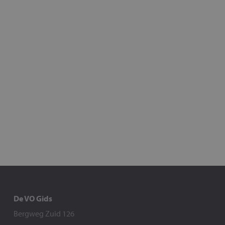
De VO Gids
Bergweg Zuid 126