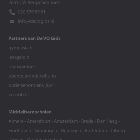
2661 CW Bergschenhoek
020 570 89 81
info@devogids.nl
Partners van De VO Gids
gymnasia.nl
leergeld.nl
saarisnietgek
openbaaronderwijs.nu
oudersenonderwijs.nl
vosabb.nl
Middelbare scholen
Almere
-
Amersfoort
-
Amsterdam
-
Breda
-
Den Haag
-
Eindhoven
-
Groningen
-
Nijmegen
-
Rotterdam
-
Tilburg
-
Utrecht
-
Overige plaatsen