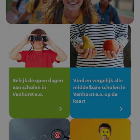
Bekijk de open dagen
Vind en vergelijk alle
van scholen in
middelbare scholen in
Venhorst e.o.
Venhorst e.o. op de
kaart