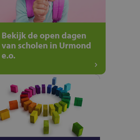
Bekijk de open dagen
van scholen in Urmond
e.o.