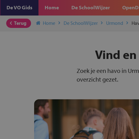
De VO Gids
Home
De SchoolWijzer
OpenD
Terug
Home
De SchoolWijzer
Urmond
Ha
Vind en
Zoek je een havo in Urm
overzicht gezet.