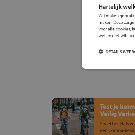
Hartelijk wel
Wij maken gebruik
maken. Deze zorgen 
voor alle cookies, 
wel en niet wilt ac
DETAILS WEE
Test je kenn
Veilig Verke
Speel het Fiets Ve
een Cortina-fiets!