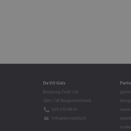
De VO Gids
Partn
Bergweg Zuid 126
gymna
2661 CW Bergschenhoek
leerg
020 570 89 81
saari
info@devogids.nl
openb
ouder