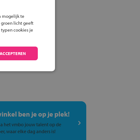
 mogelijk te
 groen licht geeft
 typen cookies je
 ACCEPTEREN
winkel ben je op je plek!
a het vmbo jouw talent op de
er, waar elke dag anders is!