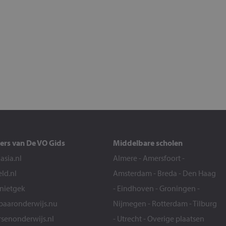
ers van De VO Gids
Middelbare scholen
sia.nl
Almere
-
Amersfoort
-
eld.nl
Amsterdam
-
Breda
-
Den Haag
snietgek
-
Eindhoven
-
Groningen
-
aaronderwijs.nu
Nijmegen
-
Rotterdam
-
Tilburg
senonderwijs.nl
-
Utrecht
-
Overige plaatsen