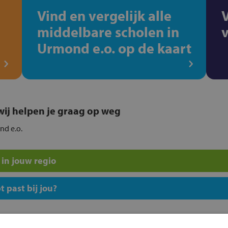
Vind en vergelijk alle
middelbare scholen in
Urmond e.o. op de kaart
, wij helpen je graag op weg
nd e.o.
in jouw regio
 past bij jou?