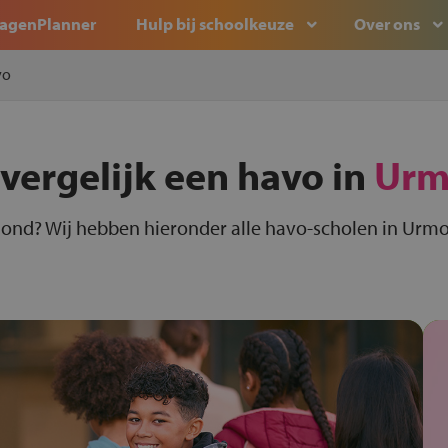
agenPlanner
Hulp bij schoolkeuze
Over ons
vo
 vergelijk een havo in
Urm
ond? Wij hebben hieronder alle havo-scholen in Urmo