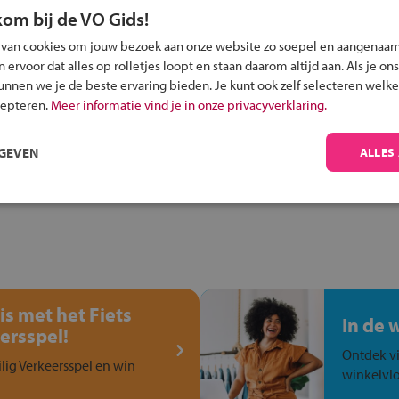
kom bij de VO Gids!
 van cookies om jouw bezoek aan onze website zo soepel en aangenaam
Inschrijven?
ervoor dat alles op rolletjes loopt en staan daarom altijd aan. Als je ons
kunnen we je de beste ervaring bieden. Je kunt ook zelf selecteren welke
Alle informatie om je kind aan te melden bij
cepteren.
Meer informatie vind je in onze privacyverklaring.
een middelbare school.
RGEVEN
ALLES
is met het Fiets
In de 
ersspel!
Ontdek vi
ilig Verkeersspel en win
winkelvlo