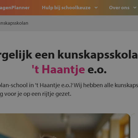
agenPlanner
Hulp bij schoolkeuze
Over ons
nskapsskolan
rgelijk een kunskapsskola
't Haantje
e.o.
lan-school in 't Haantje e.o.? Wij hebben alle kunskaps
voor je op een rijtje gezet.