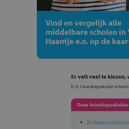
Vind en vergelijk alle
middelbare scholen in '
Haantje e.o. op de kaar
Er valt veel te kiezen
Er is 1 kunskapsskolan-school 
Deze kunskapsskolan-s
Dr. Nassau College Lo