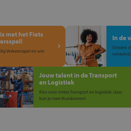
is met het Fiets
In de 
ersspel!
Ontdek vi
ilig Verkeersspel en win
winkelvlo
Jouw talent in de Transport
en Logistiek
Kies voor vmbo Transport en logistiek: daar
kun je mee thuiskomen!