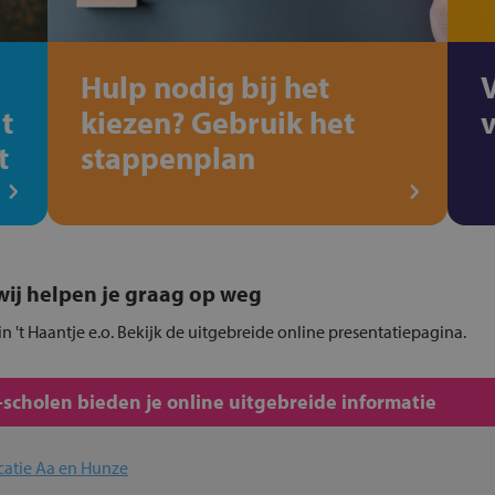
Hulp nodig bij het
t
kiezen? Gebruik het
t
stappenplan
, wij helpen je graag op weg
in 't Haantje e.o. Bekijk de uitgebreide online presentatiepagina.
cholen bieden je online uitgebreide informatie
catie Aa en Hunze