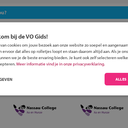
ou?
kom bij de VO Gids!
 van cookies om jouw bezoek aan onze website zo soepel en aangenaam
ervoor dat alles op rolletjes loopt en staan daarom altijd aan. Als je ons
Inschrijven?
kunnen we je de beste ervaring bieden. Je kunt ook zelf selecteren welke
Alle informatie om je kind aan te melden bij
cepteren.
Meer informatie vind je in onze privacyverklaring.
een middelbare school.
RGEVEN
ALLES