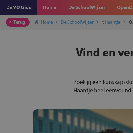
De VO Gids
Home
De SchoolWijzer
OpenD
Terug
Home
De SchoolWijzer
't Haantje
Ku
Vind en ve
Zoek jij een kunskapssko
Haantje heel eenvoundig 