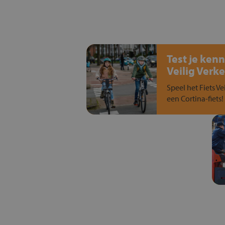
Test je kenn
Veilig Verke
Speel het Fiets Ve
een Cortina-fiets!