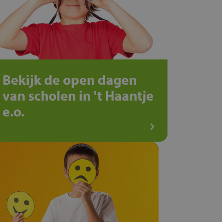
Bekijk de open dagen
van scholen in 't Haantje
e.o.