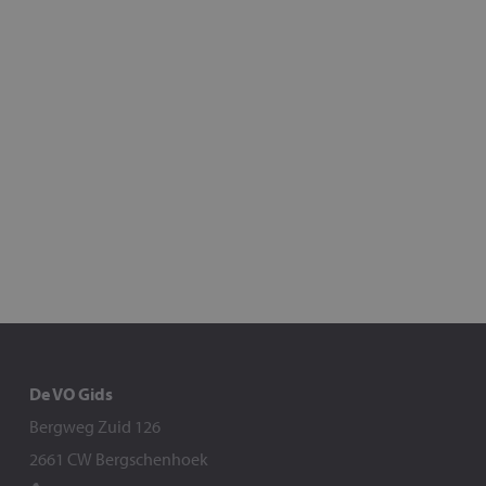
De VO Gids
Bergweg Zuid 126
2661 CW Bergschenhoek