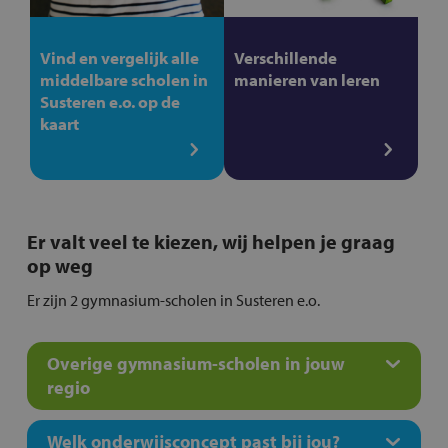
Vind en vergelijk alle
Verschillende
middelbare scholen in
manieren van leren
Susteren e.o. op de
kaart
Er valt veel te kiezen, wij helpen je graag
op weg
Er zijn 2 gymnasium-scholen in Susteren e.o.
Overige gymnasium-scholen in jouw
regio
Welk onderwijsconcept past bij jou?