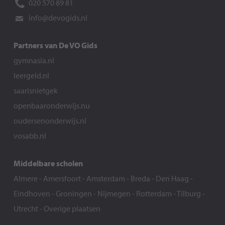
020 570 89 81
info@devogids.nl
Partners van De VO Gids
gymnasia.nl
leergeld.nl
saarisnietgek
openbaaronderwijs.nu
oudersenonderwijs.nl
vosabb.nl
Middelbare scholen
Almere
-
Amersfoort
-
Amsterdam
-
Breda
-
Den Haag
-
Eindhoven
-
Groningen
-
Nijmegen
-
Rotterdam
-
Tilburg
-
Utrecht
-
Overige plaatsen