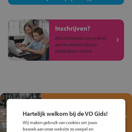
Inschrijven?
Alle informatie om je kind
aan te melden bij een
middelbare school.
Test je kennis met het
Fiets Veilig
Hartelijk welkom bij de VO Gids!
Verkeersspel!
Wij maken gebruik van cookies om jouw
Speel het Fiets Veilig Verkeersspel
bezoek aan onze website zo soepel en
en win een Cortina-fiets!