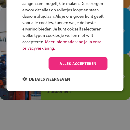
aangenaam mogelijk te maken. Deze zorgen
ervoor dat alles op rolletjes loopt en staan
In de winkel ben je op je
daarom altijd aan. Als je ons groen licht geeft
plek!
voor alle cookies, kunnen we je de beste
ervaring bieden. Je kunt ook zelf selecteren
Ontdek via het vmbo jouw talent
welke typen cookies je wel en niet wilt
op de winkelvloer, waar elke dag
accepteren.
Meer informatie vind je in onze
anders is!
privacyverklaring.
Jouw talent in de
ALLES ACCEPTEREN
Transport en Logistiek
Kies voor vmbo Transport en
DETAILS WEERGEVEN
logistiek: daar kun je mee
thuiskomen!